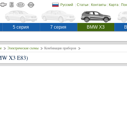
|
|
|
|
Русский
Статьи
Контакты
Карта
Пои
5 серия
7 серия
BMW X3
е
Электрические схемы
Комбинация приборов
MW X3 E83)