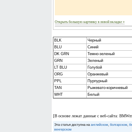
Открыть большую картинку в новой вкладке »
BLK
Черный
BLU
Синий
DK GRN
Темно-зеленый
GRN
Зеленый
LT BLU
Голубой
ORG
Оранжевый
PPL
Пурпурный
TAN
Рыжевато-коричневый
WHT
Белый
[В основе лежат данные с веб-сайта: BMWm
Эта статья доступна на
английском
,
болгарском
,
б
венгерском