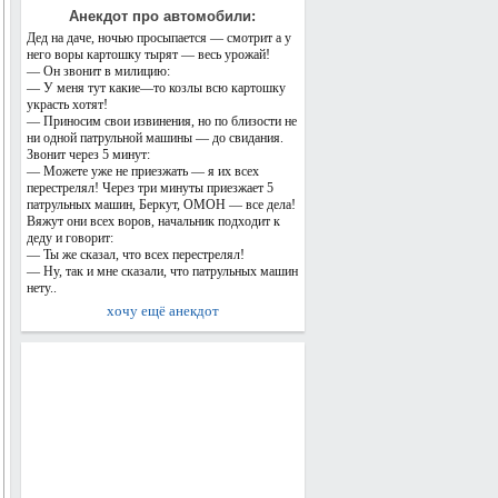
Анекдот про автомобили:
Дед на даче, ночью просыпается — смотрит а у
него воры картошку тырят — весь урожай!
— Он звонит в милицию:
— У меня тут какие—то козлы всю картошку
украсть хотят!
— Приносим свои извинения, но по близости не
ни одной патрульной машины — до свидания.
Звонит через 5 минут:
— Можете уже не приезжать — я их всех
перестрелял! Через три минуты приезжает 5
патрульных машин, Беркут, ОМОН — все дела!
Вяжут они всех воров, начальник подходит к
деду и говорит:
— Ты же сказал, что всех перестрелял!
— Ну, так и мне сказали, что патрульных машин
нету..
хочу ещё анекдот