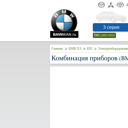
3 серия
E83
(2003-2010)
Главная
БМВ Х3
E83
Электрооборудовани
Комбинация приборов
(B