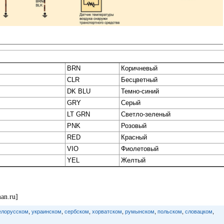
BRN
Коричневый
CLR
Бесцветный
DK BLU
Темно-синий
GRY
Серый
LT GRN
Светло-зеленый
PNK
Розовый
RED
Красный
VIO
Фиолетовый
YEL
Желтый
an.ru]
елорусском
,
украинском
,
сербском
,
хорватском
,
румынском
,
польском
,
словацком
,