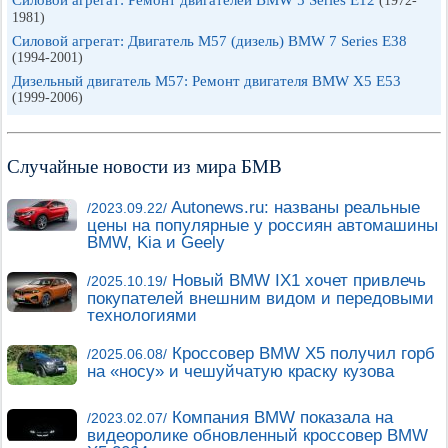
Силовой агрегат: Ремонт двигателей BMW 5 Series E12
(1972-
1981)
Силовой агрегат: Двигатель M57 (дизель) BMW 7 Series E38
(1994-2001)
Дизельный двигатель М57: Ремонт двигателя BMW X5 E53
(1999-2006)
Случайные новости из мира БМВ
Autonews.ru: названы реальные
/2023.09.22/
цены на популярные у россиян автомашины
BMW, Kia и Geely
Новый BMW IX1 хочет привлечь
/2025.10.19/
покупателей внешним видом и передовыми
технологиями
Кроссовер BMW X5 получил горб
/2025.06.08/
на «носу» и чешуйчатую краску кузова
Компания BMW показала на
/2023.02.07/
видеоролике обновленный кроссовер BMW