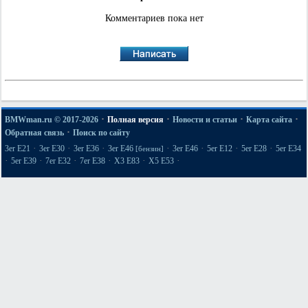
Комментариев пока нет
·
·
·
·
BMWman.ru © 2017-2026
Полная версия
Новости и статьи
Карта сайта
·
Обратная связь
Поиск по сайту
·
·
·
·
·
·
·
3er E21
3er E30
3er E36
3er E46
3er E46
5er E12
5er E28
5er E34
[бензин]
·
·
·
·
·
·
5er E39
7er E32
7er E38
X3 E83
X5 E53