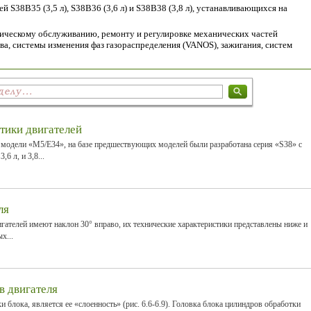
 S38B35 (3,5 л), S38B36 (3,6 л) и S38B38 (3,8 л), устанавливающихся на
ическому обслуживанию, ремонту и регулировке механических частей
ва, системы изменения фаз газораспределения (VANOS), зажигания, систем
тики двигателей
 модели «М5/Е34», на базе предшествующих моделей были разработана серия «S38» с
6 л, и 3,8...
ля
игателей имеют наклон 30° вправо, их технические характеристики представлены ниже и
х...
в двигателя
 блока, является ее «слоенность» (рис. 6.6-6.9). Головка блока цилиндров обработки