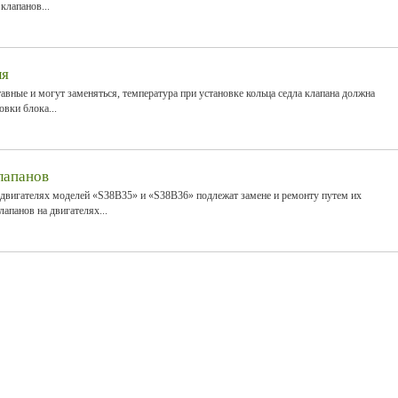
клапанов...
ля
авные и могут заменяться, температура при установке кольца седла клапана должна
вки блока...
лапанов
двигателях моделей «S38B35» и «S38B36» подлежат замене и ремонту путем их
апанов на двигателях...