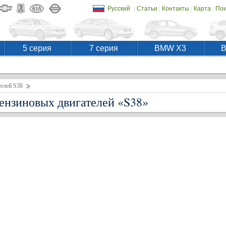
|
|
|
|
Русский
Статьи
Контакты
Карта
Пои
5 серия
7 серия
BMW X3
елей S38
бензиновых двигателей «S38»