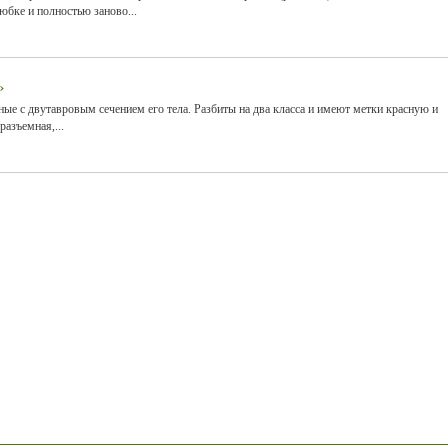
бке и полностью заново...
»
ные с двутавровым сечением его тела. Разбиты на два класса и имеют метки красную и
азъемная,...