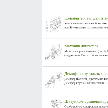
Коленчатый вал двигате
Увеличение максимальной частоты в
новой технологии изготовления кова
Маховик двигателя
Момент инерции маховика (рис. 6.1
соединением. Все это положительно 
Демпфер крутильных ко
Демпфер (гаситель) крутильных кол
Демпфер крутильных колебаний: 1 - 
Шатунно-поршневая гр
Особенностью конструкции двигател