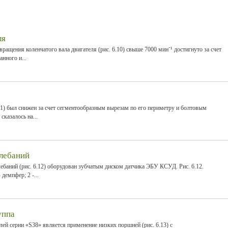
ля
ращения коленчатого вала двигателя (рис. 6.10) свыше 7000 мин⁻¹ достигнуто за счет
нного и...
1) был снижен за счет сегментообразным вырезам по его периметру и болтовым
сказалось на...
лебаний
ебаний (рис. 6.12) оборудован зубчатым диском датчика ЭБУ КСУД. Рис. 6.12.
демпфер; 2 -...
уппа
ей серии «S38» является применение низких поршней (рис. 6.13) с