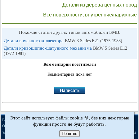
Детали из дерева ценных пород
Все поверхности, внутренние/наружные
Похожие статьи других типов автомобилей БМВ:
Детали впускного коллектора
BMW 3 Series E21 (1975-1983)
Детали кривошипно-шатунного механизма
BMW 5 Series E12
(1972-1981)
Комментарии посетителей
Комментариев пока нет
Этот сайт использует файлы cookie 🍪, без них некоторые
·
·
·
·
BMWman.ru © 2017-2026
Полная версия
Новости и статьи
Карта сайта
функции просто не будут работать.
·
Обратная связь
Поиск по сайту
·
·
·
·
·
·
·
3er E21
3er E30
3er E36
3er E46
3er E46
5er E12
5er E28
5er E34
[бензин]
Понятно
·
·
·
·
·
·
5er E39
7er E32
7er E38
X3 E83
X5 E53