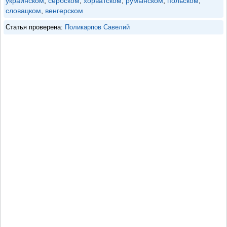
украинском
,
сербском
,
хорватском
,
румынском
,
польском
,
словацком
,
венгерском
Статья проверена:
Поликарпов Савелий