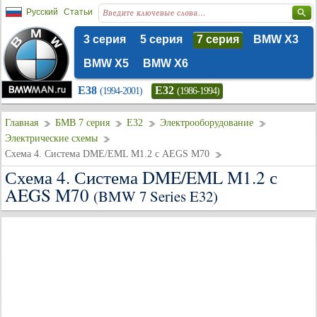
Русский
Статьи
3 серия
5 серия
7 серия
BMW X3
BMW X5
BMW X6
E38
E32
(1994-2001)
(1986-1994)
Главная
БМВ 7 серия
E32
Электрооборудование
Электрические схемы
Схема 4. Система DME/EML M1.2 с AEGS M70
Схема 4. Система DME/EML M1.2 с
AEGS M70
(BMW 7 Series E32)