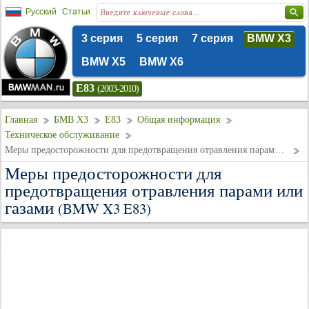
Русский
Статьи
3 серия
5 серия
7 серия
BMW X3
BMW X5
BMW X6
E83
(2003-2010)
Главная
БМВ Х3
E83
Общая информация
Техническое обслуживание
Меры предосторожности для предотвращения отравления парами или газами
Меры предосторожности для
предотвращения отравления парами или
газами
(BMW X3 E83)