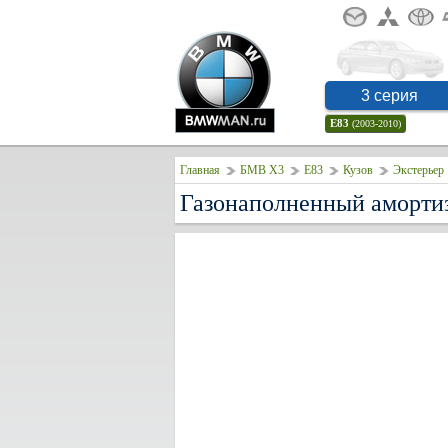
3 серия
E83
(2003-2010)
Главная
БМВ Х3
E83
Кузов
Экстерьер
Газонаполненный аморти