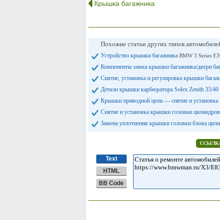
Крышка багажника
Похожие статьи других типов автомобил
Устройство крышки багажника
BMW 3 Series E3
Компоненты замка крышки багажника/двери б
Снятие, установка и регулировка крышки багаж
Детали крышки карбюратора Solex Zenith 35/4
Крышки приводной цепи — снятие и установка
Снятие и установка крышки головки цилиндро
Замена уплотнения крышки головки блока цил
ССЫЛКА
Text
HTML
BB Code