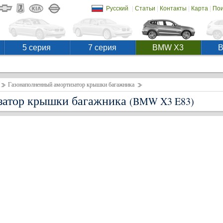
|
|
|
|
Русский
Статьи
Контакты
Карта
Пои
5 серия
7 серия
BMW X3
Газонаполненный амортизатор крышки багажника
затор крышки багажника
(BMW X3 E83)