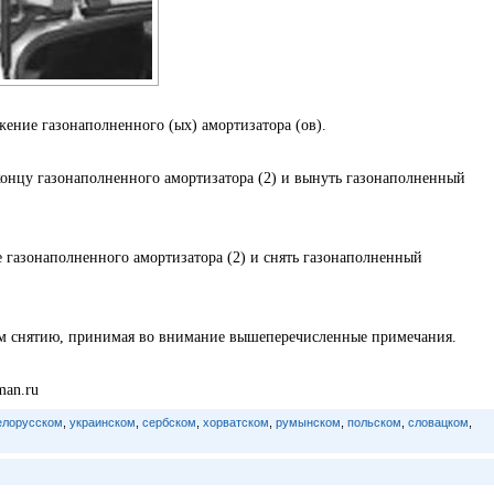
жение газонаполненного (ых) амортизатора (ов).
онцу газонаполненного амортизатора (2) и вынуть газонаполненный
е газонаполненного амортизатора (2) и снять газонаполненный
ном снятию, принимая во внимание вышеперечисленные примечания.
man.ru
елорусском
,
украинском
,
сербском
,
хорватском
,
румынском
,
польском
,
словацком
,