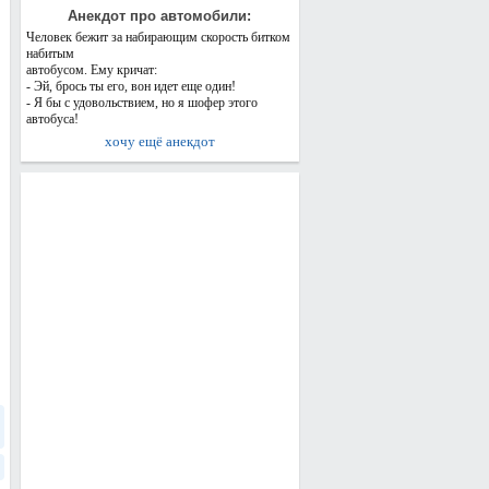
Анекдот про автомобили:
Человек бежит за набирающим скорость битком
набитым
автобусом. Ему кричат:
- Эй, брось ты его, вон идет еще один!
- Я бы с удовольствием, но я шофер этого
автобуса!
хочу ещё анекдот