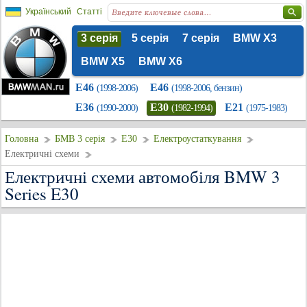
Український
Статті
3 серія
5 серія
7 серія
BMW X3
BMW X5
BMW X6
E46
E46
(1998-2006)
(1998-2006, бензин)
E36
E30
E21
(1990-2000)
(1982-1994)
(1975-1983)
Головна
БМВ 3 серія
E30
Електроустаткування
Електричні схеми
Електричні схеми автомобіля BMW 3
Series E30