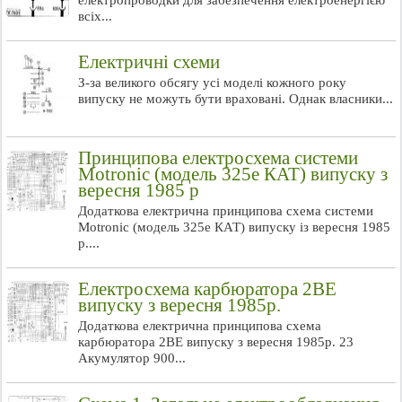
електропроводки для забезпечення електроенергією
всіх...
Електричні схеми
З-за великого обсягу усі моделі кожного року
випуску не можуть бути враховані. Однак власники...
Принципова електросхема системи
Motronic (модель 325е КАТ) випуску з
вересня 1985 р
Додаткова електрична принципова схема системи
Motronic (модель 325е КАТ) випуску із вересня 1985
р....
Електросхема карбюратора 2ВЕ
випуску з вересня 1985р.
Додаткова електрична принципова схема
карбюратора 2ВЕ випуску з вересня 1985р. 23
Акумулятор 900...