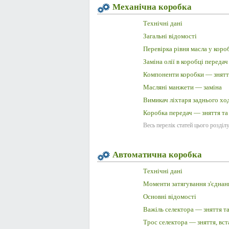
Механічна коробка
Технічні дані
Загальні відомості
Перевірка рівня масла у коро
Заміна олії в коробці передач
Компоненти коробки — зняття
Масляні манжети — заміна
Вимикач ліхтаря заднього ход
Коробка передач — зняття та
Весь перелік статей цього розділ
Автоматична коробка
Технічні дані
Моменти затягування з'єднан
Основні відомості
Важіль селектора — зняття т
Трос селектора — зняття, вс