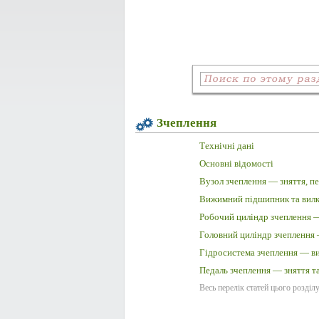
Зчеплення
Технічні дані
Основні відомості
Вузол зчеплення — зняття, пе
Вижимний підшипник та вилка
Робочий циліндр зчеплення — 
Головний циліндр зчеплення —
Гідросистема зчеплення — ви
Педаль зчеплення — зняття т
Весь перелік статей цього розділ