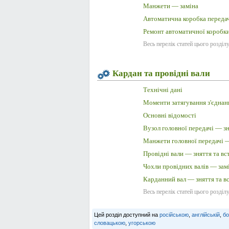
Манжети — заміна
Автоматична коробка передач
Ремонт автоматичної коробки
Весь перелік статей цього розділ
Кардан та провідні вали
Технічні дані
Моменти затягування з'єднан
Основні відомості
Вузол головної передачі — зн
Манжети головної передачі —
Провідні вали — зняття та вс
Чохли провідних валів — зам
Карданний вал — зняття та в
Весь перелік статей цього розділ
Цей розділ доступний на
російською
,
англійській
,
бо
словацькою
,
угорською