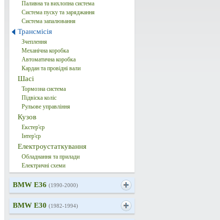
Паливна та вихлопна система
Система пуску та заряджання
Система запалювання
Трансмісія
Зчеплення
Механічна коробка
Автоматична коробка
Кардан та провідні вали
Шасі
Тормозна система
Підвіска коліс
Рульове управління
Кузов
Екстер'єр
Інтер'єр
Електроустаткування
Обладнання та прилади
Електричні схеми
BMW E36
(1990-2000)
BMW E30
(1982-1994)