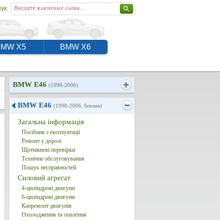
ук:
BMW X5
BMW X6
BMW E46
(1998-2006)
BMW E46
(1998-2006, бензин)
Загальна інформація
Посібник з експлуатації
Ремонт у дорозі
Щотижневі перевірки
Технічне обслуговування
Пошук несправностей
Силовий агрегат
4-циліндрові двигуни
6-циліндрові двигуни
Капремонт двигунів
Охолодження та опалення