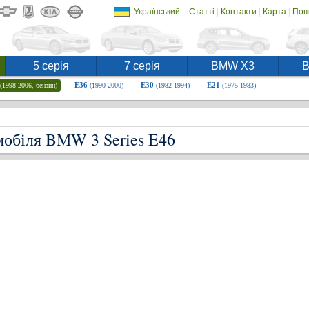
|
|
|
|
Український
Статті
Контакти
Карта
Пош
5 серія
7 серія
BMW X3
E36
E30
E21
(1998-2006, бензин)
(1990-2000)
(1982-1994)
(1975-1983)
мобіля BMW 3 Series E46