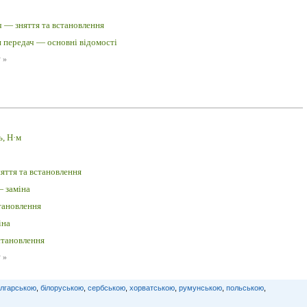
 — зняття та встановлення
 передач — основні відомості
у
»
ь, Н·м
яття та встановлення
 заміна
тановлення
іна
становлення
у
»
лгарською
,
білоруською
,
сербською
,
хорватською
,
румунською
,
польською
,