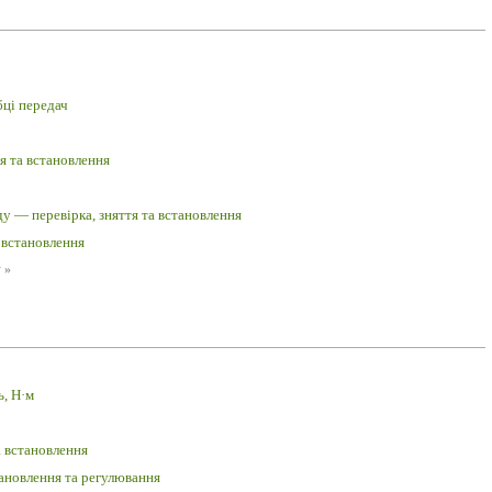
бці передач
 та встановлення
у — перевірка, зняття та встановлення
 встановлення
у
»
ь, Н·м
а встановлення
тановлення та регулювання