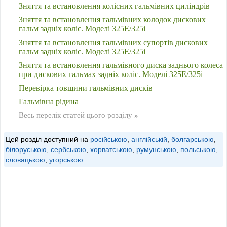
Зняття та встановлення колісних гальмівних циліндрів
Зняття та встановлення гальмівних колодок дискових
гальм задніх коліс. Моделі 325E/325i
Зняття та встановлення гальмівних супортів дискових
гальм задніх коліс. Моделі 325Е/325i
Зняття та встановлення гальмівного диска заднього колеса
при дискових гальмах задніх коліс. Моделі 325E/325i
Перевірка товщини гальмівних дисків
Гальмівна рідина
Весь перелік статей цього розділу
»
Цей розділ доступний на
російською
,
англійській
,
болгарською
,
білоруською
,
сербською
,
хорватською
,
румунською
,
польською
,
словацькою
,
угорською