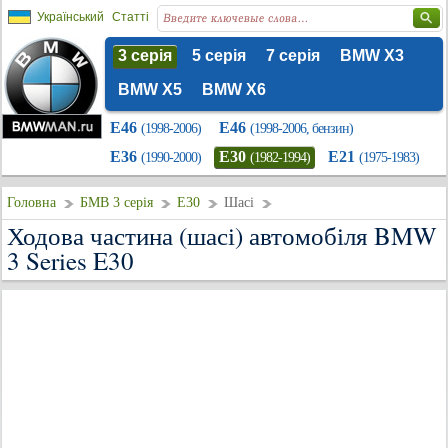
Український
Статті
3 серія
5 серія
7 серія
BMW X3
BMW X5
BMW X6
E46
E46
(1998-2006)
(1998-2006, бензин)
E36
E30
E21
(1990-2000)
(1982-1994)
(1975-1983)
Головна
БМВ 3 серія
E30
Шасі
Ходова частина (шасі) автомобіля BMW
3 Series E30