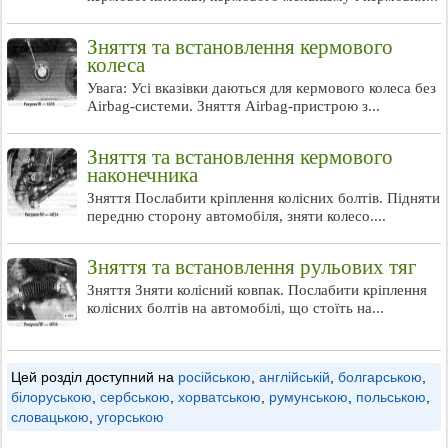
Зняття та встановлення кермового
колеса
Увага: Усі вказівки даються для кермового колеса без
Airbag-системи. Зняття Airbag-пристрою з...
Зняття та встановлення кермового
наконечника
Зняття Послабити кріплення колісних болтів. Підняти
передню сторону автомобіля, зняти колесо....
Зняття та встановлення рульових тяг
Зняття Зняти колісний ковпак. Послабити кріплення
колісних болтів на автомобілі, що стоїть на...
Цей розділ доступний на
російською
,
англійській
,
болгарською
,
білоруською
,
сербською
,
хорватською
,
румунською
,
польською
,
словацькою
,
угорською