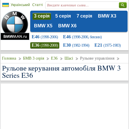
Український
Статті
3 серія
5 серія
7 серія
BMW X3
BMW X5
BMW X6
E46
E46
(1998-2006)
(1998-2006, бензин)
E36
E30
E21
(1990-2000)
(1982-1994)
(1975-1983)
Головна
БМВ 3 серія
E36
Шасі
Рульове управління
Рульове керування автомобіля BMW 3
Series E36