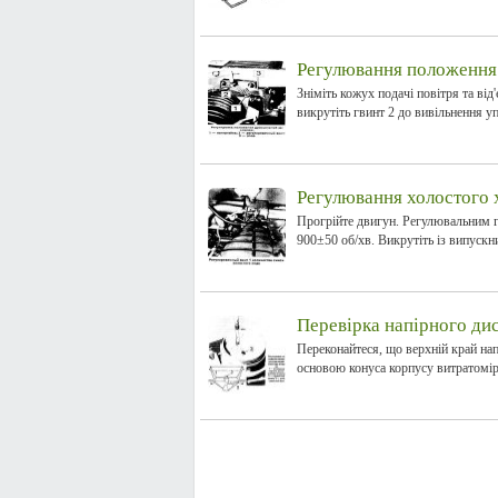
Регулювання положення 
Зніміть кожух подачі повітря та ві
викрутіть гвинт 2 до вивільнення упо
Регулювання холостого 
Прогрійте двигун. Регулювальним гв
900±50 об/хв. Викрутіть із випускни
Перевірка напірного дис
Переконайтеся, що верхній край нап
основою конуса корпусу витратоміру