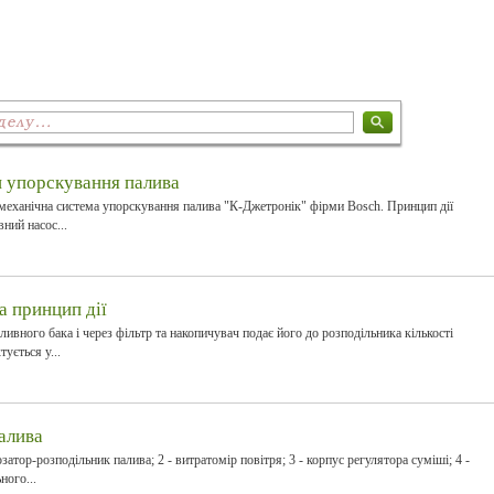
 упорскування палива
 механічна система упорскування палива "К-Джетронік" фірми Bosch. Принцип дії
ний насос...
а принцип дії
ливного бака і через фільтр та накопичувач подає його до розподільника кількості
ується у...
алива
затор-розподільник палива; 2 - витратомір повітря; 3 - корпус регулятора суміші; 4 -
ного...