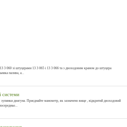
3 3 060 зі штуцерами 13 3 065 і 13 3 066 та з двоходовим краном до штуцера
ника палива, а...
і системи
я зупинки двигуна. Приєднайте манометр, як зазначено вище , відкритий двоходовий
осередньо...