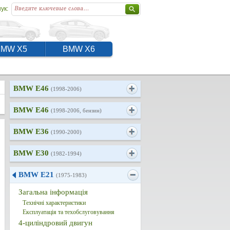
ук:
BMW X5
BMW X6
BMW E46
(1998-2006)
BMW E46
(1998-2006, бензин)
BMW E36
(1990-2000)
BMW E30
(1982-1994)
BMW E21
(1975-1983)
Загальна інформація
Технічні характеристики
Експлуатація та техобслуговування
4-циліндровий двигун