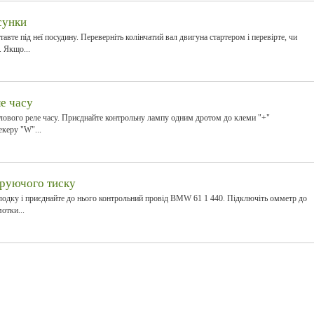
сунки
авте під неї посудину. Переверніть колінчатий вал двигуна стартером і перевірте, чи
 Якщо...
е часу
плового реле часу. Приєднайте контрольну лампу одним дротом до клеми "+"
екеру "W"...
еруючого тиску
олодку і приєднайте до нього контрольний провід BMW 61 1 440. Підключіть омметр до
отки...