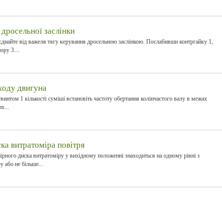
дросельної заслінки
д'єднайте від важеля тягу керування дросельною заслінкою. Послабивши контргайку 1,
ру 3....
ходу двигуна
интом 1 кількості суміші встановіть частоту обертання колінчастого валу в межах
х...
ка витратоміра повітря
ірного диска витратоміру у вихідному положенні знаходиться на одному рівні з
 або не більше...