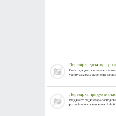
Перевірка дозатора-роз
Вийміть діодне реле та реле включе
утримувача реле включення паливно
Перевірка продуктивнос
Від'єднайте від дозатора-розподіль
розподільника палива шланг і під йо