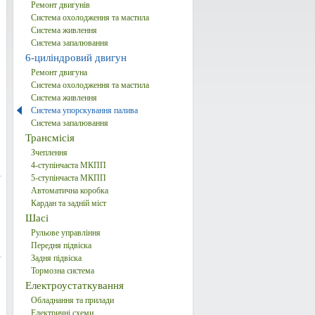
Ремонт двигунів
Система охолодження та мастила
Система живлення
Система запалювання
6-циліндровий двигун
Ремонт двигуна
Система охолодження та мастила
Система живлення
Система упорскування палива
Система запалювання
Трансмісія
Зчеплення
4-ступінчаста МКПП
5-ступінчаста МКПП
Автоматична коробка
Кардан та задній міст
Шасі
Рульове управління
Передня підвіска
Задня підвіска
Тормозна система
Електроустаткування
Обладнання та прилади
Електричні схеми