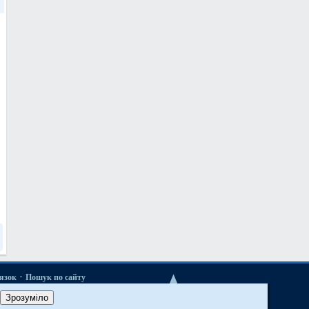
·
'язок
Пошук по сайту
Зрозуміло