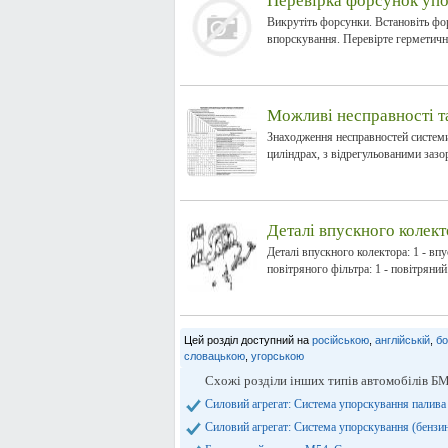
Перевірка форсунок уп
Викрутіть форсунки. Встановіть фор
впорскування. Перевірте герметичні
Можливі несправності т
Знаходження несправностей системи
циліндрах, з відрегульованими зазор
Деталі впускного колект
Деталі впускного колектора: 1 - впу
повітряного фільтра: 1 - повітряний.
Цей розділ доступний на
російською
,
англійській
,
бо
словацькою
,
угорською
Схожі розділи інших типів автомобілів Б
Силовий агрегат: Система упорскування палив
Силовий агрегат: Система упорскування (бензи