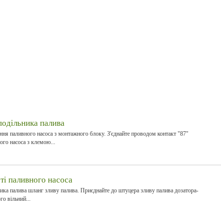
подільника палива
ння паливного насоса з монтажного блоку. З'єднайте проводом контакт "87"
го насоса з клемою...
ті паливного насоса
ника палива шланг зливу палива. Приєднайте до штуцера зливу палива дозатора-
го вільний...