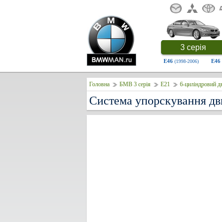
3 серія
E46
E46
(1998-2006)
Головна
БМВ 3 серія
E21
6-циліндровий д
Система упорскування дв