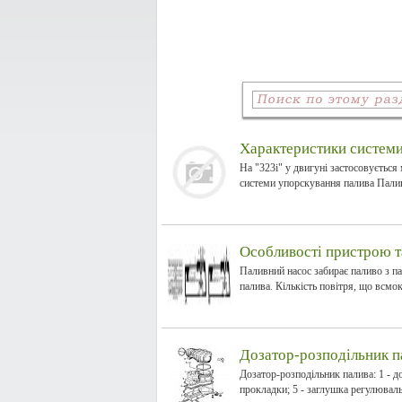
Характеристики системи
На "323i" у двигуні застосовується
системи упорскування палива Палив
Особливості пристрою т
Паливний насос забирає паливо з па
палива. Кількість повітря, що всмокт
Дозатор-розподільник п
Дозатор-розподільник палива: 1 - до
прокладки; 5 - заглушка регулюваль