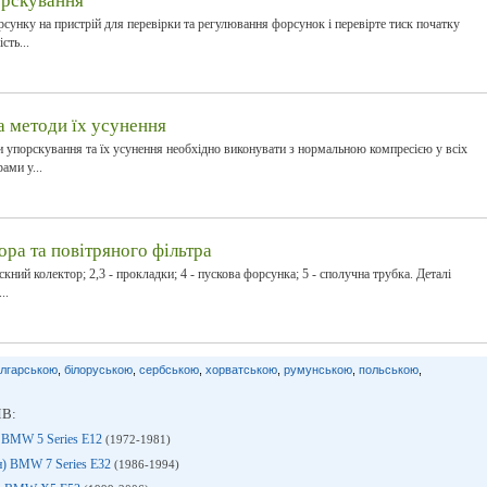
орскування
сунку на пристрій для перевірки та регулювання форсунок і перевірте тиск початку
сть...
а методи їх усунення
 упорскування та їх усунення необхідно виконувати з нормальною компресією у всіх
ами у...
ора та повітряного фільтра
скний колектор; 2,3 - прокладки; 4 - пускова форсунка; 5 - сполучна трубка. Деталі
..
лгарською
,
білоруською
,
сербською
,
хорватською
,
румунською
,
польською
,
МВ:
а BMW 5 Series E12
(1972-1981)
н) BMW 7 Series E32
(1986-1994)