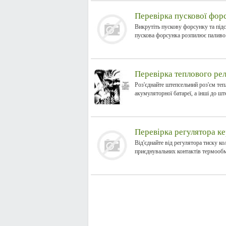
Перевірка пускової фор
Викрутіть пускову форсунку та підст
пускова форсунка розпилює паливо.
Перевірка теплового рел
Роз'єднайте штепсельний роз'єм те
акумуляторної батареї, а інші до шт
Перевірка регулятора к
Від'єднайте від регулятора тиску к
приєднувальних контактів термообм