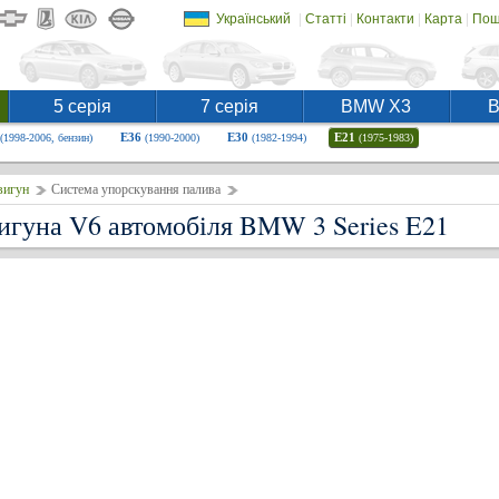
|
|
|
|
Український
Статті
Контакти
Карта
Пош
5 серія
7 серія
BMW X3
E36
E30
E21
(1998-2006, бензин)
(1990-2000)
(1982-1994)
(1975-1983)
вигун
Система упорскування палива
игуна V6 автомобіля BMW 3 Series E21