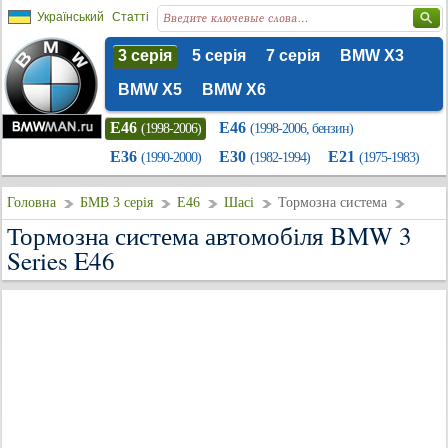
Український
Статті
3 серія
5 серія
7 серія
BMW X3
BMW X5
BMW X6
E46
E46
(1998-2006)
(1998-2006, бензин)
E36
E30
E21
(1990-2000)
(1982-1994)
(1975-1983)
Головна
БМВ 3 серія
E46
Шасі
Тормозна система
Тормозна система автомобіля BMW 3
Series E46