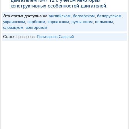
двигателем М47 Т2 с учетом некоторых
конструктивных особенностей двигателей.
Эта статья доступна на
английском
,
болгарском
,
белорусском
,
украинском
,
сербском
,
хорватском
,
румынском
,
польском
,
словацком
,
венгерском
Статья проверена:
Поликарпов Савелий