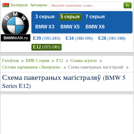
Беларускі
Артыкулы
3 серыя
5 серыя
7 серыя
BMW X3
BMW X5
BMW X6
E39
E34
E28
(1995-2003)
(1988-1996)
(1981-1988)
E12
(1972-1981)
Галоўная
БМВ 5 серыя
E12
Сілавы агрэгат
Сістэма харчавання «Экатронік»
Схема паветраных магістраляў
Схема паветраных магістраляў
(BMW 5
Series E12)