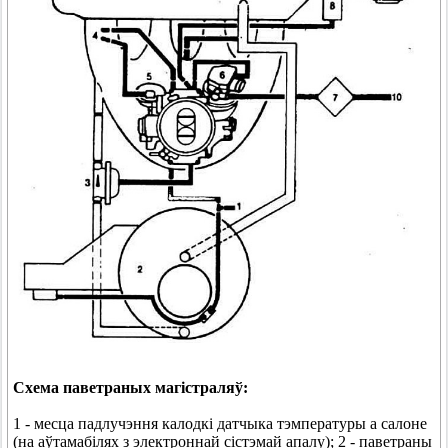
Схема паветраных магістраляў:
1 - месца падлучэння калодкі датчыка тэмпературы а салоне
(на аўтамабілях з электроннай сістэмай апалу); 2 - паветраны