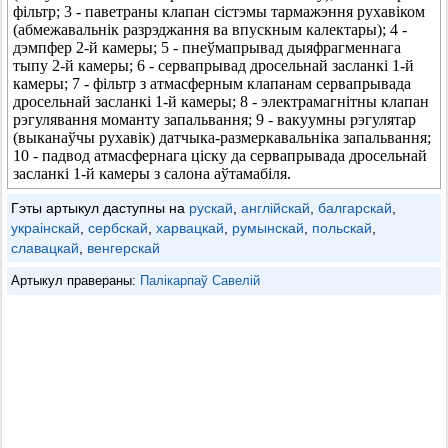
фільтр; 3 - паветраны клапан сістэмы тармажэння рухавіком
(абмежавальнік разрэджання ва впускным калектары); 4 -
дэмпфер 2-й камеры; 5 - пнеўмапрывад дыяфрагменнага
тыпу 2-й камеры; 6 - сервапрывад дросельнай засланкі 1-й
камеры; 7 - фільтр з атмасферным клапанам сервапрывада
дросельнай засланкі 1-й камеры; 8 - электрамагнітны клапан
рэгулявання моманту запальвання; 9 - вакуумны рэгулятар
(выканаўчы рухавік) датчыка-размеркавальніка запальвання;
10 - падвод атмасфернага ціску да сервапрывада дросельнай
засланкі 1-й камеры з салона аўтамабіля.
Гэты артыкул даступны на
рускай
,
англійскай
,
балгарскай
,
украінскай
,
сербскай
,
харвацкай
,
румынскай
,
польскай
,
славацкай
,
венгерскай
Артыкул правераны:
Палікарпаў Савелій