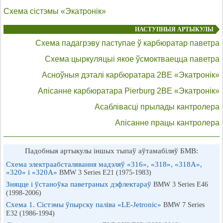
Схема сістэмы «Экатронік»
НАСТУПНЫЯ АРТЫКУЛЫ
Схема падагрэву паступае ў карбюратар паветра
Схема цыркуляцыі якое ўсмоктваецца паветра
Асноўныя дэталі карбюратара 2BE «Экатронік»
Апісанне карбюратара Pierburg 2BE «Экатронік»
Асаблівасці прылады кантролера
Апісанне працы кантролера
Падобныя артыкулы іншых тыпаў аўтамабіляў БМВ:
Схема электраабсталявання мадэляў «316», «318», «318А»,
«320» і «320А»
BMW 3 Series E21 (1975-1983)
Зняцце і ўстаноўка паветраных дэфлектараў
BMW 3 Series E46
(1998-2006)
Схема 1. Сістэмы ўпырску паліва «LE-Jetronic»
BMW 7 Series
E32 (1986-1994)