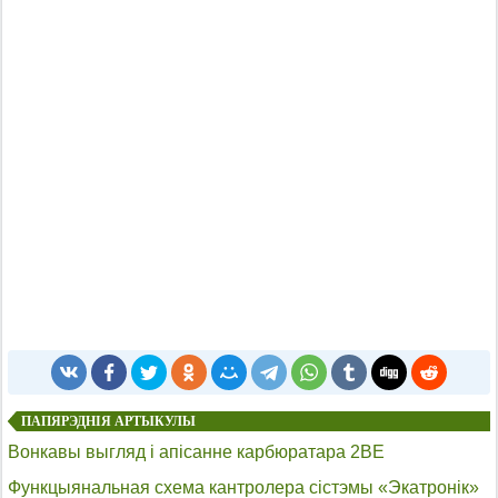
ПАПЯРЭДНІЯ АРТЫКУЛЫ
Вонкавы выгляд і апісанне карбюратара 2BE
Функцыянальная схема кантролера сістэмы «Экатронік»