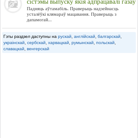
сістэмы выпуску якія адпрацавалі газаў
Падняць аўтамабіль. Праверыць надзейнасць
усталёўкі клямараў мацавання. Праверыць з
дапамогай...
Гэты раздзел даступны на
рускай
,
англійскай
,
балгарскай
,
украінскай
,
сербскай
,
харвацкай
,
румынскай
,
польскай
,
славацкай
,
венгерскай