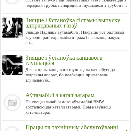
Сістэма выпуску адпрацаваўшых газаў складаецца з
пярэдняй трубы, папярэдняга глушыцеля з трубой і...
Зняцце і ўстаноўка сістэмы выпуску
адпрацаваных газаў
Зняцце Падняць аўтамабіль. Пакрыць усе балтавыя
злучэнні растваральнікам іржы і пачакаць, пакуль
ён...
Зняцце і ўстаноўка канцавога
глушыцеля
Для замены канцавога глушыцеля патрабуецца
зварачны апарат, бо неабходна прыварваць
злучальную...
Аўтамабілі з каталізатарам
Па спецыяльнай замове аўтамабілі BMW
абсталююцца каталізатарамі. Пры наяўнасці
каталізатара...
Працы па тэхнічным абслугоўванні