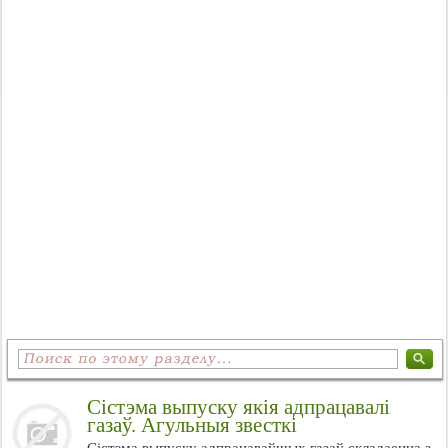
Сістэма выпуску якія адпрацавалі
газаў. Агульныя звесткі