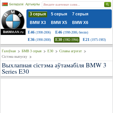
Беларускі
Артыкулы
3 серыя
5 серыя
7 серыя
BMW X3
BMW X5
BMW X6
E46
E46
(1998-2006)
(1998-2006, бензін)
E36
E30
E21
(1990-2000)
(1982-1994)
(1975-1983)
Галоўная
БМВ 3 серыя
E30
Сілавы агрэгат
Сістэма выпуску
Выхлапная сістэма аўтамабіля BMW 3
Series E30