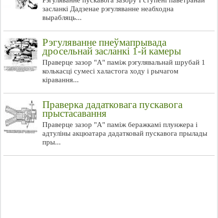
Рэгуляванне пускавога зазору I ступені паветранай
засланкі Дадзенае рэгуляванне неабходна
вырабляць...
Рэгуляванне пнеўмапрывада
дросельнай засланкі 1-й камеры
Праверце зазор "А" паміж рэгулявальнай шрубай 1
колькасці сумесі халастога ходу і рычагом
кіравання...
Праверка дадатковага пускавога
прыстасавання
Праверце зазор "А" паміж беражкамі плунжера і
адтуліны акцюатара дадатковай пускавога прылады
пры...