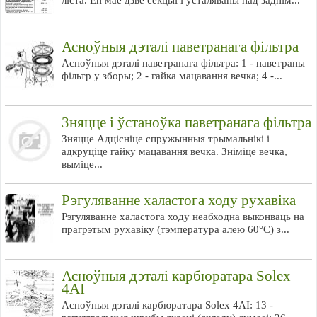
ліста. Ён мае дзве секцыі і ўсталяваны пад заднім...
Асноўныя дэталі паветранага фільтра
Асноўныя дэталі паветранага фільтра: 1 - паветраны
фільтр у зборы; 2 - гайка мацавання вечка; 4 -...
Зняцце і ўстаноўка паветранага фільтра
Зняцце Адцісніце спружынныя трымальнікі і
адкруціце гайку мацавання вечка. Зніміце вечка,
выміце...
Рэгуляванне халастога ходу рухавіка
Рэгуляванне халастога ходу неабходна выконваць на
прагрэтым рухавіку (тэмпература алею 60°C) з...
Асноўныя дэталі карбюратара Solex
4AI
Асноўныя дэталі карбюратара Solex 4AI: 13 -