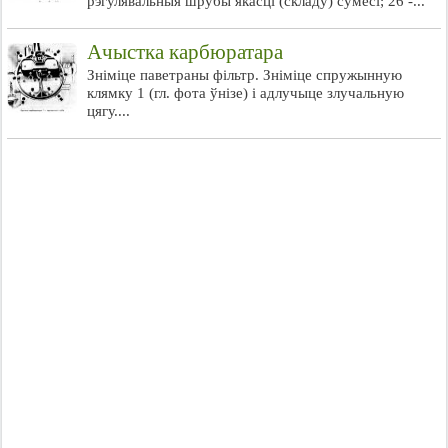
рэгулявальныя шрубы якасці (складу) сумесі; 26 -...
Ачыстка карбюратара
Зніміце паветраны фільтр. Зніміце спружынную
клямку 1 (гл. фота ўнізе) і адлучыце злучальную
цягу....