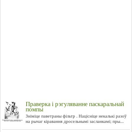
Праверка і рэгуляванне паскаральнай
помпы
Зніміце паветраны фільтр . Націсніце некалькі разоў
на рычаг кіравання дросельнымі засланкамі; пры...