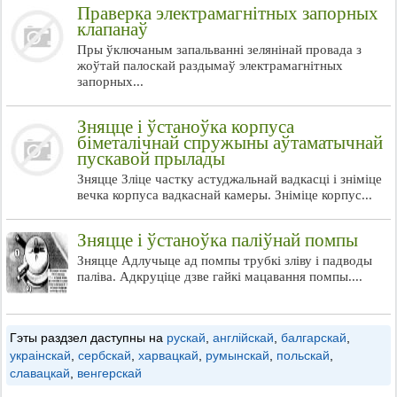
Праверка электрамагнітных запорных
клапанаў
Пры ўключаным запальванні зелянінай провада з
жоўтай палоскай раздымаў электрамагнітных
запорных...
Зняцце і ўстаноўка корпуса
біметалічнай спружыны аўтаматычнай
пускавой прылады
Зняцце Зліце частку астуджальнай вадкасці і зніміце
вечка корпуса вадкаснай камеры. Зніміце корпус...
Зняцце і ўстаноўка паліўнай помпы
Зняцце Адлучыце ад помпы трубкі зліву і падводы
паліва. Адкруціце дзве гайкі мацавання помпы....
Гэты раздзел даступны на
рускай
,
англійскай
,
балгарскай
,
украінскай
,
сербскай
,
харвацкай
,
румынскай
,
польскай
,
славацкай
,
венгерскай