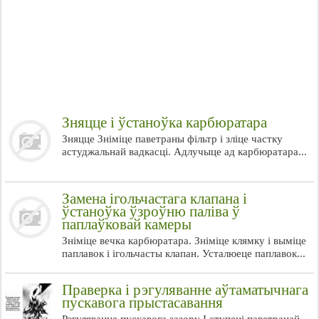
Зняцце і ўстаноўка карбюратара
Зняцце Зніміце паветраны фільтр і зліце частку
астуджальнай вадкасці. Адлучыце ад карбюратара...
Замена ігольчастага клапана і
ўстаноўка ўзроўню паліва ў
паплаўковай камеры
Зніміце вечка карбюратара. Зніміце клямку і выміце
паплавок і ігольчасты клапан. Усталюеце паплавок...
Праверка і рэгуляванне аўтаматычнага
пускавога прыстасавання