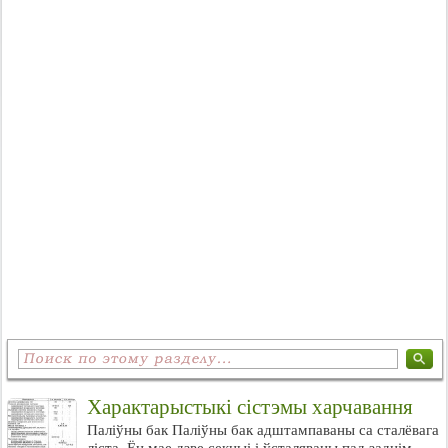
Характарыстыкі сістэмы харчавання
Паліўны бак Паліўны бак адштампаваны са сталёвага