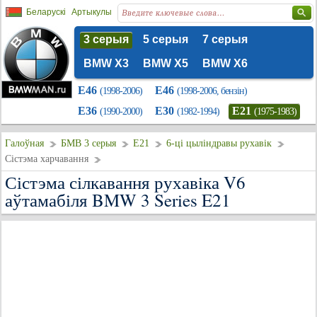
Беларускі
Артыкулы
3 серыя
5 серыя
7 серыя
BMW X3
BMW X5
BMW X6
E46
E46
(1998-2006)
(1998-2006, бензін)
E36
E30
E21
(1990-2000)
(1982-1994)
(1975-1983)
Галоўная
БМВ 3 серыя
E21
6-ці цыліндравы рухавік
Сістэма харчавання
Сістэма сілкавання рухавіка V6
аўтамабіля BMW 3 Series E21