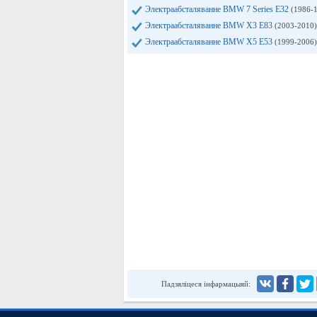
Электраабсталяванне BMW 7 Series E32
(1986-
Электраабсталяванне BMW X3 E83
(2003-2010)
Электраабсталяванне BMW X5 E53
(1999-2006)
Падзяліцеся інфармацыяй: