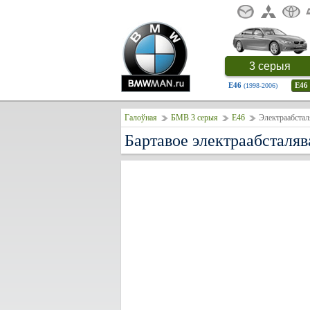
3 серыя
E46
E46
(1998-2006)
Галоўная
БМВ 3 серыя
E46
Электраабстал
Бартавое электраабсталяв