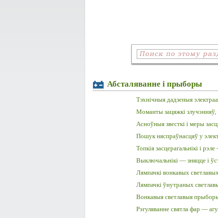
Абсталяванне і прыборы
Тэхнічныя дадзеныя электраа
Моманты зацяжкі злучэнняў,
Асноўныя звесткі і меры засц
Пошук няспраўнасцяў у элек
Топкія засцерагальнікі і рэле
Выключальнікі — зняцце і ўс
Лямпачкі вонкавых светлавы
Лямпачкі ўнутраных светлав
Вонкавыя светлавыя прыборы
Рэгуляванне святла фар — агу