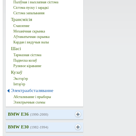
Паліўная і выхлапная сістэма
Сістэма пуску і зарадкі
Сістэма запальвання
Трансмісія
Счапленне
Механічная скрынка
Аўтаматычная скрынка
Кардан і вядучыя валы
Шасі
Тармазная сістэма
Падвеска колаў
Рулявое кіраванне
Кузаў
Экстэр'ер
Інтэр'ер
Электраабсталяванне
Абсталяванне і прыборы
Электрычныя схемы
BMW E36
(1990-2000)
BMW E30
(1982-1994)