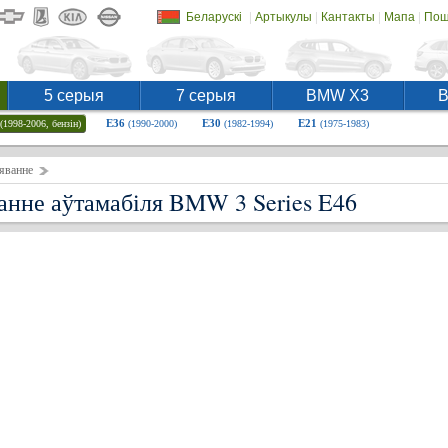
|
|
|
|
Беларускі
Артыкулы
Кантакты
Мапа
Пош
5 серыя
7 серыя
BMW X3
E36
E30
E21
(1998-2006, бензін)
(1990-2000)
(1982-1994)
(1975-1983)
яванне
анне аўтамабіля BMW 3 Series E46