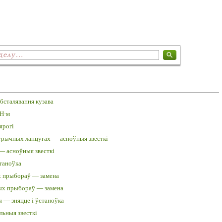
бсталявання кузава
 Н·м
ярогі
трычных ланцугах — асноўныя звесткі
 — асноўныя звесткі
таноўка
х прыбораў — замена
ых прыбораў — замена
 — зняцце і ўстаноўка
льныя звесткі