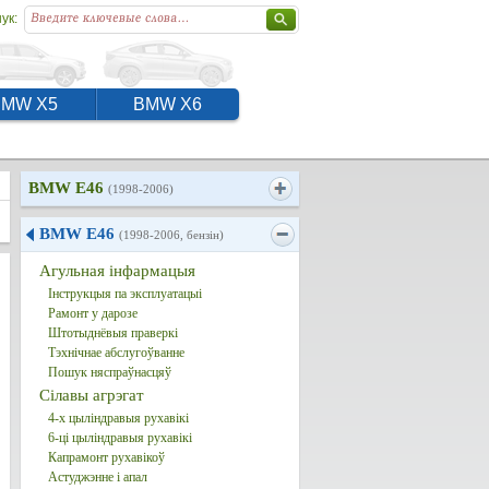
ук:
BMW X5
BMW X6
BMW E46
(1998-2006)
BMW E46
(1998-2006, бензін)
Агульная інфармацыя
Інструкцыя па эксплуатацыі
Рамонт у дарозе
Штотыднёвыя праверкі
Тэхнічнае абслугоўванне
Пошук няспраўнасцяў
Сілавы агрэгат
4-х цыліндравыя рухавікі
6-ці цыліндравыя рухавікі
Капрамонт рухавікоў
Астуджэнне і апал