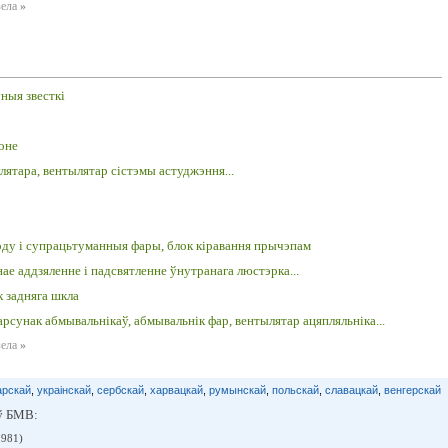
зела
»
ыя звесткі
лоне
улятара, вентылятар сістэмы астуджэння...
ходу і супрацьтуманныя фары, блок кіравання прычэпам
ае аддзяленне і падсвятленне ўнутранага люстэрка...
к задняга шкла
арсунак абмывальнікаў, абмывальнік фар, вентылятар ацяпляльніка...
зела
»
арскай
,
украінскай
,
сербскай
,
харвацкай
,
румынскай
,
польскай
,
славацкай
,
венгерскай
ў БМВ:
1981)