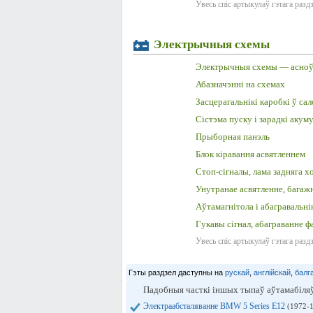
Увесь спіс артыкулаў гэтага разд
Электрычныя схемы
Электрычныя схемы — асноўн
Абазначэнні на схемах
Засцерагальнікі каробкі ў са
Сістэма пуску і зарадкі акум
Прыборная панэль
Блок кіравання асвятленнем
Стоп-сігналы, лама задняга 
Унутранае асвятленне, багажн
Аўтамагнітола і абагравальні
Гукавы сігнал, абаграванне ф
Увесь спіс артыкулаў гэтага разд
Гэты раздзел даступны на
рускай
,
англійскай
,
балг
Падобныя часткі іншых тыпаў аўтамабіля
Электраабсталяванне BMW 5 Series E12
(1972-