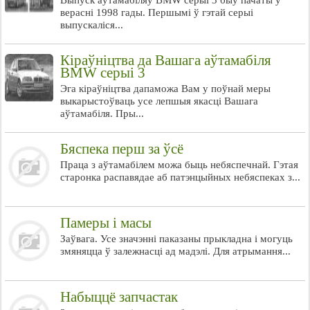
Выпуск аўтамабіляў BMW серыі 3 быў пачаты ў
верасні 1998 гады. Першымі ў гэтай серыі
выпускаліся...
Кіраўніцтва да Вашага аўтамабіля
BMW серыі 3
Эга кіраўніцтва дапаможа Вам у поўнай меры
выкарыстоўваць усе лепшыя якасці Вашага
аўтамабіля. Пры...
Бяспека перш за ўсё
Праца з аўтамабілем можа быць небяспечнай. Гэтая
старонка распавядае аб патэнцыйных небяспеках з...
Памеры і масы
Заўвага. Усе значэнні паказаны прыкладна і могуць
змяняцца ў залежнасці ад мадэлі. Для атрымання...
Набыццё запчастак