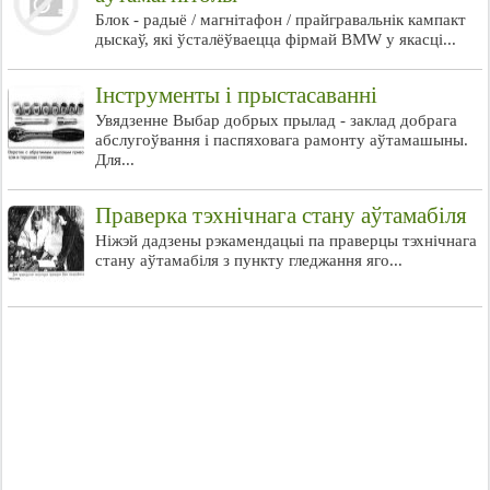
Блок - радыё / магнітафон / прайгравальнік кампакт
дыскаў, які ўсталёўваецца фірмай BMW у якасці...
Інструменты і прыстасаванні
Увядзенне Выбар добрых прылад - заклад добрага
абслугоўвання і паспяховага рамонту аўтамашыны.
Для...
Праверка тэхнічнага стану аўтамабіля
Ніжэй дадзены рэкамендацыі па праверцы тэхнічнага
стану аўтамабіля з пункту гледжання яго...