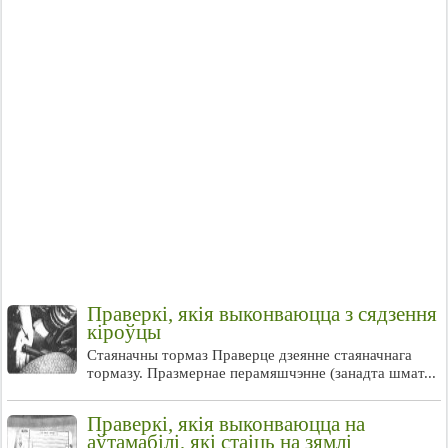
Праверкі, якія выконваюцца з сядзення
кіроўцы
Стаяначны тормаз Праверце дзеянне стаяначнага
тормазу. Празмернае перамяшчэнне (занадта шмат...
Праверкі, якія выконваюцца на
аўтамабілі, які стаіць на зямлі