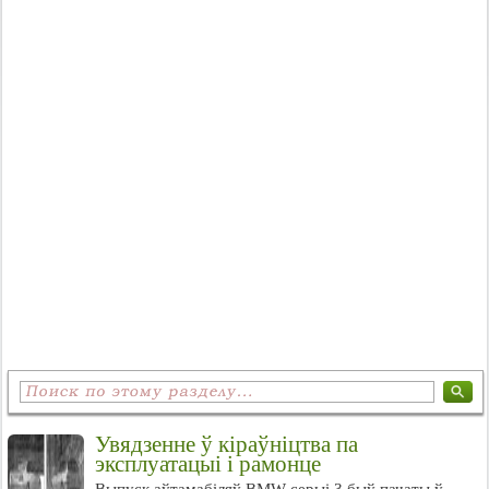
Увядзенне ў кіраўніцтва па
эксплуатацыі і рамонце