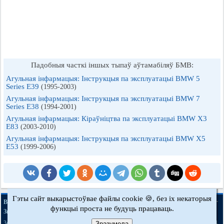
Падобныя часткі іншых тыпаў аўтамабіляў БМВ:
Агульная інфармацыя: Інструкцыя па эксплуатацыі BMW 5
Series E39
(1995-2003)
Агульная інфармацыя: Інструкцыя па эксплуатацыі BMW 7
Series E38
(1994-2001)
Агульная інфармацыя: Кіраўніцтва па эксплуатацыі BMW X3
E83
(2003-2010)
Агульная інфармацыя: Інструкцыя па эксплуатацыі BMW X5
E53
(1999-2006)
Гэты сайт выкарыстоўвае файлы cookie 🍪, без іх некаторыя
·
·
·
·
BMWman.ru © 2017-2026
Поўная версія
Навіны і артыкулы
Мапа сайту
функцыі проста не будуць працаваць.
·
Зваротная сувязь
Пошук па сайце
·
·
·
·
·
·
·
3er E21
3er E30
3er E36
3er E46
3er E46
5er E12
5er E28
5er E34
Зразумела
[бензін]