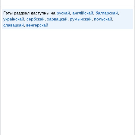
Гэты раздзел даступны на
рускай
,
англійскай
,
балгарскай
,
украінскай
,
сербскай
,
харвацкай
,
румынскай
,
польскай
,
славацкай
,
венгерскай