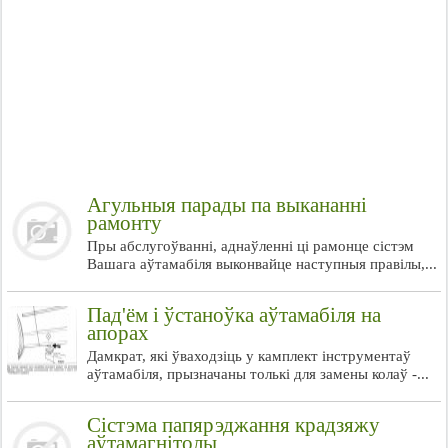
Агульныя парады па выкананні
рамонту
Пры абслугоўванні, аднаўленні ці рамонце сістэм
Вашага аўтамабіля выконвайце наступныя правілы,...
Пад'ём і ўстаноўка аўтамабіля на
апорах
Дамкрат, які ўваходзіць у камплект інструментаў
аўтамабіля, прызначаны толькі для замены колаў -...
Сістэма папярэджання крадзяжу
аўтамагнітолы