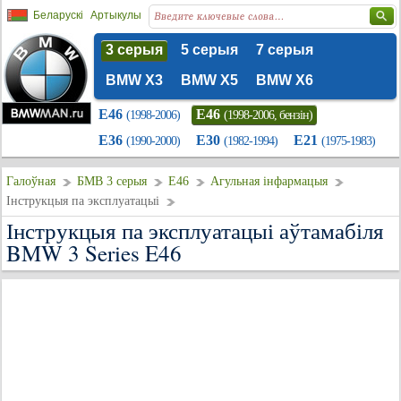
Беларускі
Артыкулы
3 серыя
5 серыя
7 серыя
BMW X3
BMW X5
BMW X6
E46
E46
(1998-2006)
(1998-2006, бензін)
E36
E30
E21
(1990-2000)
(1982-1994)
(1975-1983)
Галоўная
БМВ 3 серыя
E46
Агульная інфармацыя
Інструкцыя па эксплуатацыі
Інструкцыя па эксплуатацыі аўтамабіля
BMW 3 Series E46