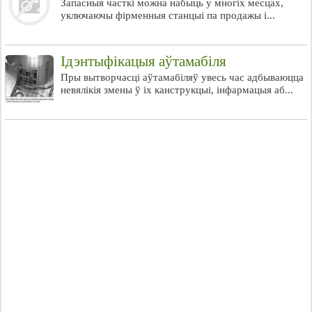
Запасныя часткі можна набыць у многіх месцах,
уключаючы фірменныя станцыі па продажы і...
Ідэнтыфікацыя аўтамабіля
Пры вытворчасці аўтамабіляў увесь час адбываюцца
невялікія змены ў іх канструкцыі, інфармацыя аб...