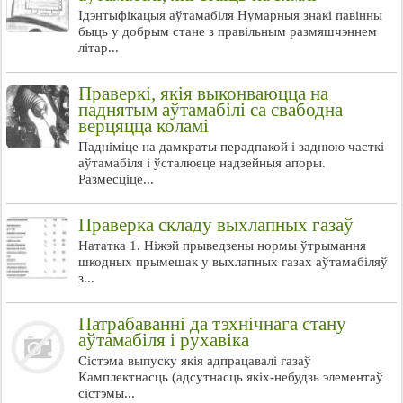
Ідэнтыфікацыя аўтамабіля Нумарныя знакі павінны
быць у добрым стане з правільным размяшчэннем
літар...
Праверкі, якія выконваюцца на
паднятым аўтамабілі са свабодна
верцяцца коламі
Падніміце на дамкраты перадпакой і заднюю часткі
аўтамабіля і ўсталюеце надзейныя апоры.
Размесціце...
Праверка складу выхлапных газаў
Нататка 1. Ніжэй прыведзены нормы ўтрымання
шкодных прымешак у выхлапных газах аўтамабіляў
з...
Патрабаванні да тэхнічнага стану
аўтамабіля і рухавіка
Сістэма выпуску якія адпрацавалі газаў
Камплектнасць (адсутнасць якіх-небудзь элементаў
сістэмы...