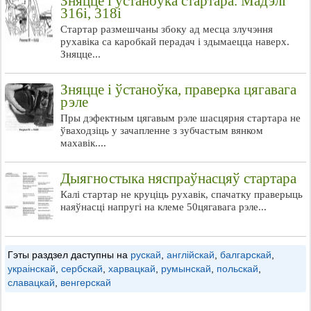
Зняцце і ўстаноўка стартара. Мадэлі
316i, 318i
Стартар размешчаны збоку ад месца злучэння
рухавіка са каробкай перадач і здымаецца наверх.
Зняцце...
Зняцце і ўстаноўка, праверка цягавага
рэле
Пры дэфектным цягавым рэле шасцярня стартара не
ўваходзіць у зачапленне з зубчастым вянком
махавік....
Дыягностыка няспраўнасцяў стартара
Калі стартар не круціць рухавік, спачатку праверыць
наяўнасці напругі на клеме 50цягавага рэле...
Гэты раздзел даступны на
рускай
,
англійскай
,
балгарскай
,
украінскай
,
сербскай
,
харвацкай
,
румынскай
,
польскай
,
славацкай
,
венгерскай