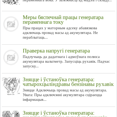
пераменнага вока. У залежнасці ад мадэлі і складу...
Меры бяспечнай працы генератара
пераменнага току
Пры працах у маторным адсеку абавязкова
адключаць провад масы ад акумулятара. Не
пераблытаць...
Праверка напругі генератара
Падлучыць да дадатнага і адмоўнага полюса
акумулятара вальтметр. Запусціць рухавік. Падчас
запуску...
Зняцце і ўстаноўка генератара:
чатырохцыліндравы бензінавы рухавік
Зняцце Адключыць провад масы ад акумулятара.
Увага: Пры адключэнні акумулятара сціраецца
інфармацыя...
Зняцце і ўстаноўка генератара: