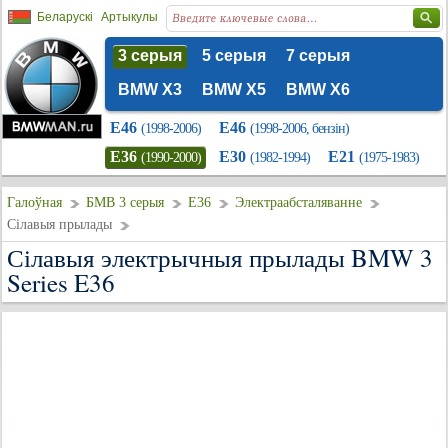
Беларускі
Артыкулы
3 серыя
5 серыя
7 серыя
BMW X3
BMW X5
BMW X6
E46
E46
(1998-2006)
(1998-2006, бензін)
E36
E30
E21
(1990-2000)
(1982-1994)
(1975-1983)
Галоўная
БМВ 3 серыя
E36
Электраабсталяванне
Сілавыя прылады
Сілавыя электрычныя прылады BMW 3
Series E36