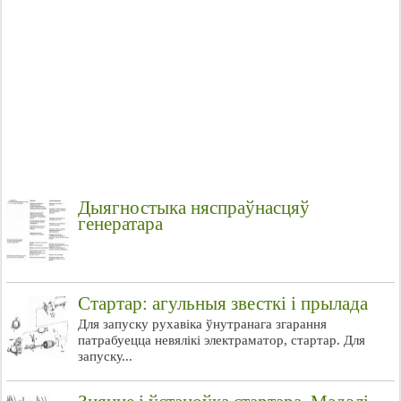
Дыягностыка няспраўнасцяў
генератара
Стартар: агульныя звесткі і прылада
Для запуску рухавіка ўнутранага згарання
патрабуецца невялікі электраматор, стартар. Для
запуску...