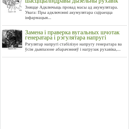
шасціцыліндравы дызельны рухавік
Зняцце Адключыць провад масы ад акумулятара.
Увага: Пры адключэнні акумулятара сціраецца
інфармацыя...
Замена і праверка вугальных шчотак
генератара і рэгулятара напругі
Рэгулятар напругі стабілізуе напругу генератара ва
ўсім дыяпазоне абарачэнняў і нагрузак рухавіка,...