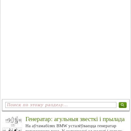
Генератар: агульныя звесткі і прылада
На аўтамабілях BMW усталёўваецца генератар