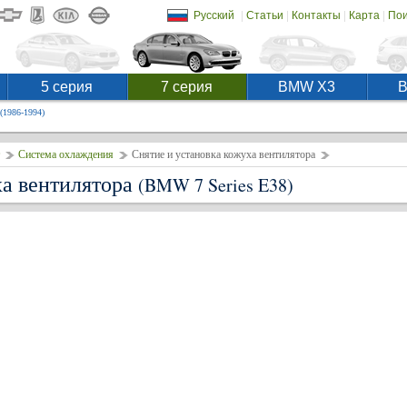
|
|
|
|
Русский
Статьи
Контакты
Карта
Пои
5 серия
7 серия
BMW X3
(1986-1994)
Система охлаждения
Снятие и установка кожуха вентилятора
ха вентилятора
(BMW 7 Series E38)