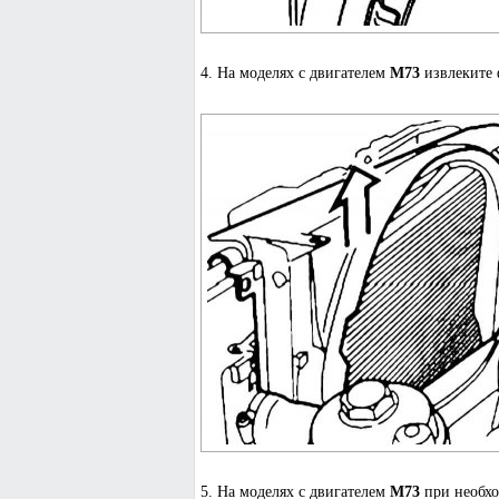
4. На моделях с двигателем
M73
извлеките 
5. На моделях с двигателем
M73
при необхо