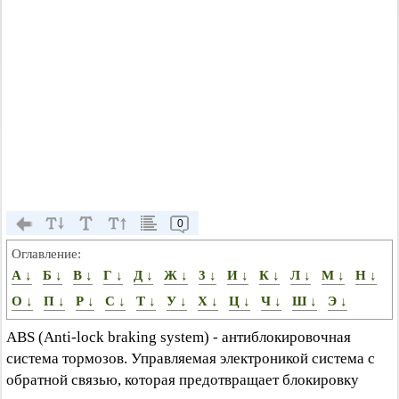
0
Оглавление:
А ↓
Б ↓
В ↓
Г ↓
Д ↓
Ж ↓
3 ↓
И ↓
К ↓
Л ↓
М ↓
Н ↓
О ↓
П ↓
Р ↓
С ↓
Т ↓
У ↓
X ↓
Ц ↓
Ч ↓
Ш ↓
Э ↓
ABS (Anti-lock braking system) - антиблокировочная
система тормозов. Управляемая электроникой система с
обратной связью, которая предотвращает блокировку