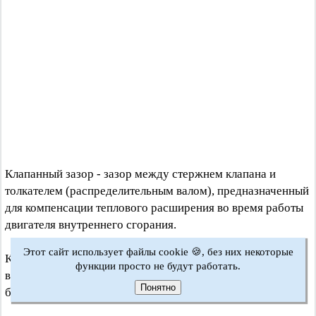
Клапанный зазор - зазор между стержнем клапана и
толкателем (распределительным валом), предназначенный
для компенсации теплового расширения во время работы
двигателя внутреннего сгорания.
Этот сайт использует файлы cookie 🍪, без них некоторые
Ключ-шестигранник - шестигранный стержень,
функции просто не будут работать.
вставляемый во внутренний шестигранный паз головки
Понятно
болта.