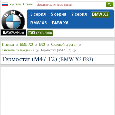
Русский
Статьи
3 серия
5 серия
7 серия
BMW X3
BMW X5
BMW X6
E83
(2003-2010)
Главная
БМВ Х3
E83
Силовой агрегат
Система охлаждения
Термостат (М47 Т2)
Термостат (М47 Т2)
(BMW X3 E83)