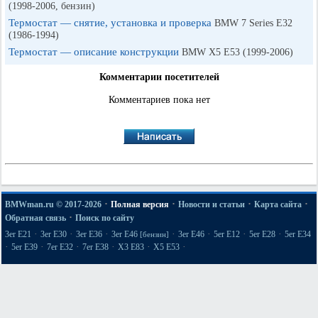
(1998-2006, бензин)
Термостат — снятие, установка и проверка
BMW 7 Series E32
(1986-1994)
Термостат — описание конструкции
BMW X5 E53 (1999-2006)
Комментарии посетителей
Комментариев пока нет
·
·
·
·
BMWman.ru © 2017-2026
Полная версия
Новости и статьи
Карта сайта
·
Обратная связь
Поиск по сайту
·
·
·
·
·
·
·
3er E21
3er E30
3er E36
3er E46
3er E46
5er E12
5er E28
5er E34
[бензин]
·
·
·
·
·
·
5er E39
7er E32
7er E38
X3 E83
X5 E53