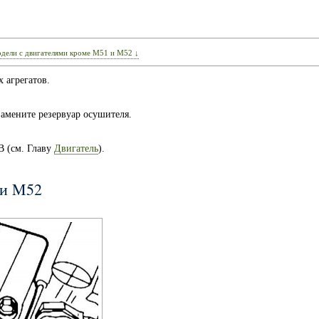
Модели с двигателями кроме M51 и M52 ↓
 агрегатов.
замените резервуар осушителя.
В (см. Главу
Двигатель
).
 и M52