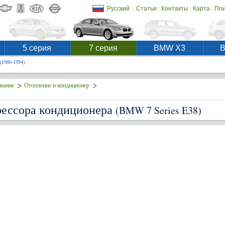
|
|
|
|
Русский
Статьи
Контакты
Карта
Пои
5 серия
7 серия
BMW X3
(1986-1994)
вание
Отопление и кондиционер
рессора кондиционера
(BMW 7 Series E38)