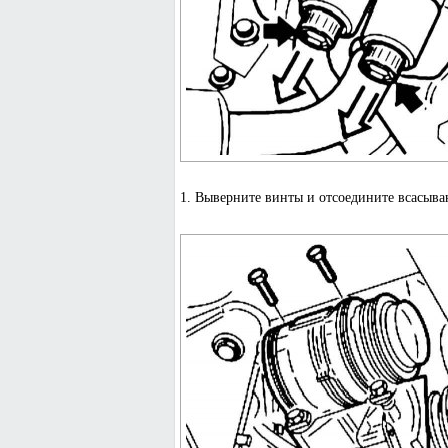
1. Выверните винты и отсоедините всасыв