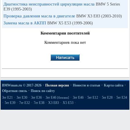
Диагностика неисправностей циркуляции масла
BMW 5 Series
E39 (1995-2003)
Проверка давления масла в двигателе
BMW X3 E83 (2003-2010)
Замена масла в АКПП
BMW X5 E53 (1999-2006)
Комментарии посетителей
Комментариев пока нет
·
·
·
·
BMWman.ru © 2017-2026
Полная версия
Новости и статьи
Карта сайта
·
Обратная связь
Поиск по сайту
·
·
·
·
·
·
·
3er E21
3er E30
3er E36
3er E46
3er E46
5er E12
5er E28
5er E34
[бензин]
·
·
·
·
·
·
5er E39
7er E32
7er E38
X3 E83
X5 E53