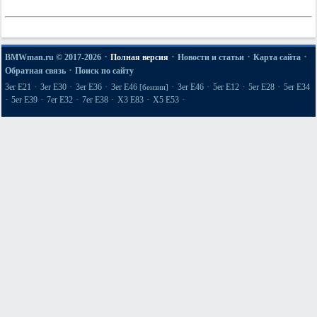
·
·
·
·
BMWman.ru © 2017-2026
Полная версия
Новости и статьи
Карта сайта
·
Обратная связь
Поиск по сайту
·
·
·
·
·
·
·
3er E21
3er E30
3er E36
3er E46
3er E46
5er E12
5er E28
5er E34
[бензин]
·
·
·
·
·
·
5er E39
7er E32
7er E38
X3 E83
X5 E53