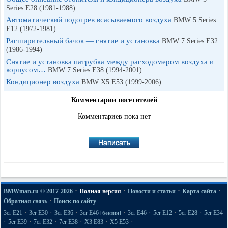
Series E28 (1981-1988)
Автоматический подогрев всасываемого воздуха
BMW 5 Series
E12 (1972-1981)
Расширительный бачок — снятие и установка
BMW 7 Series E32
(1986-1994)
Снятие и установка патрубка между расходомером воздуха и
корпусом…
BMW 7 Series E38 (1994-2001)
Кондиционер воздуха
BMW X5 E53 (1999-2006)
Комментарии посетителей
Комментариев пока нет
·
·
·
·
BMWman.ru © 2017-2026
Полная версия
Новости и статьи
Карта сайта
·
Обратная связь
Поиск по сайту
·
·
·
·
·
·
·
3er E21
3er E30
3er E36
3er E46
3er E46
5er E12
5er E28
5er E34
[бензин]
·
·
·
·
·
·
5er E39
7er E32
7er E38
X3 E83
X5 E53