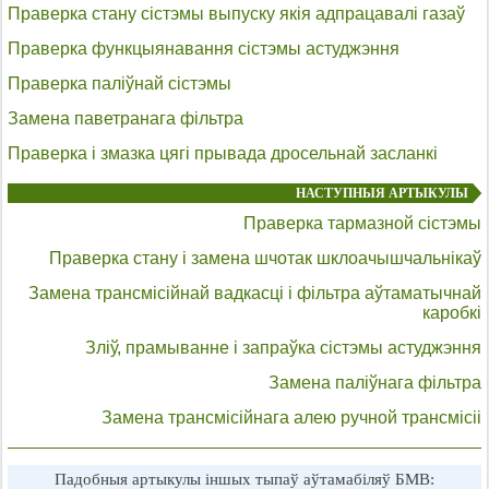
Праверка стану сістэмы выпуску якія адпрацавалі газаў
Праверка функцыянавання сістэмы астуджэння
Праверка паліўнай сістэмы
Замена паветранага фільтра
Праверка і змазка цягі прывада дросельнай засланкі
НАСТУПНЫЯ АРТЫКУЛЫ
Праверка тармазной сістэмы
Праверка стану і замена шчотак шклоачышчальнікаў
Замена трансмісійнай вадкасці і фільтра аўтаматычнай
каробкі
Зліў, прамыванне і запраўка сістэмы астуджэння
Замена паліўнага фільтра
Замена трансмісійнага алею ручной трансмісіі
Падобныя артыкулы іншых тыпаў аўтамабіляў БМВ: