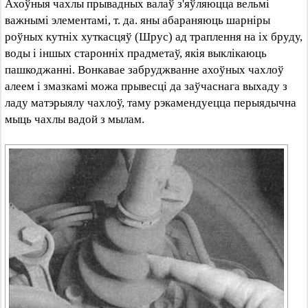
Ахоўныя чахлы прывадных валаў з'яўляюцца вельмі
важнымі элементамі, т. да. яны абараняюць шарніры
роўных кутніх хуткасцяў (Шрус) ад траплення на іх бруду,
воды і іншых старонніх прадметаў, якія выклікаюць
пашкоджанні. Вонкавае забруджванне ахоўных чахлоў
алеем і змазкамі можа прывесці да заўчаснага выхаду з
ладу матэрыялу чахлоў, таму рэкамендуецца перыядычна
мыць чахлы вадой з мылам.