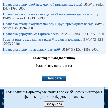
Праверка стану ахоўных чахлоў прывадных валаў
BMW 3 Series
E46 (1998-2006)
Праверка тэхнічнага стану дэталяў шатунна-поршневых груп
BMW 3 Series E21 (1975-1983)
Праверка стану ахоўных чахлоў Шрус прывадных валаў
BMW 7
Series E38 (1994-2001)
Праверка ўзроўню маторнага алею
BMW 7 Series E32 (1986-1994)
Замена размеркавальнага вала ўпускных клапанаў
BMW X3 E83
(2003-2010)
Праверка стану прывадных рамянёў
BMW X5 E53 (1999-2006)
Каментары наведвальнікаў
Каментароў пакуль няма
Гэты сайт выкарыстоўвае файлы cookie 🍪, без іх некаторыя
·
·
·
·
BMWman.ru © 2017-2026
Поўная версія
Навіны і артыкулы
Мапа сайту
функцыі проста не будуць працаваць.
·
Зваротная сувязь
Пошук па сайце
·
·
·
·
·
·
·
3er E21
3er E30
3er E36
3er E46
3er E46
5er E12
5er E28
5er E34
Зразумела
[бензін]
·
·
·
·
·
·