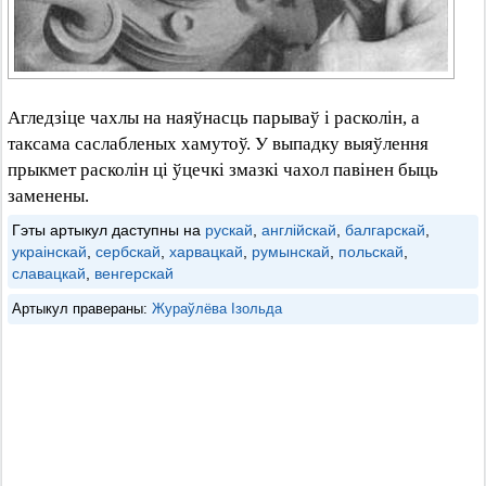
Агледзіце чахлы на наяўнасць парываў і расколін, а
таксама саслабленых хамутоў. У выпадку выяўлення
прыкмет расколін ці ўцечкі змазкі чахол павінен быць
заменены.
Гэты артыкул даступны на
рускай
,
англійскай
,
балгарскай
,
украінскай
,
сербскай
,
харвацкай
,
румынскай
,
польскай
,
славацкай
,
венгерскай
Артыкул правераны:
Жураўлёва Ізольда