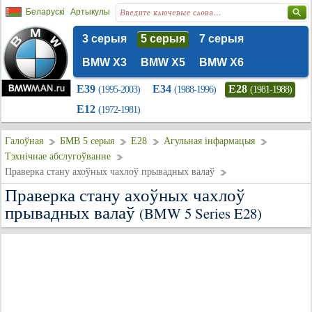
Беларускі
Артыкулы
3 серыя
5 серыя
7 серыя
BMW X3
BMW X5
BMW X6
E39
E34
E28
(1995-2003)
(1988-1996)
(1981-1988)
E12
(1972-1981)
Галоўная
БМВ 5 серыя
E28
Агульная інфармацыя
Тэхнічнае абслугоўванне
Праверка стану ахоўных чахлоў прывадных валаў
Праверка стану ахоўных чахлоў
прывадных валаў
(BMW 5 Series E28)