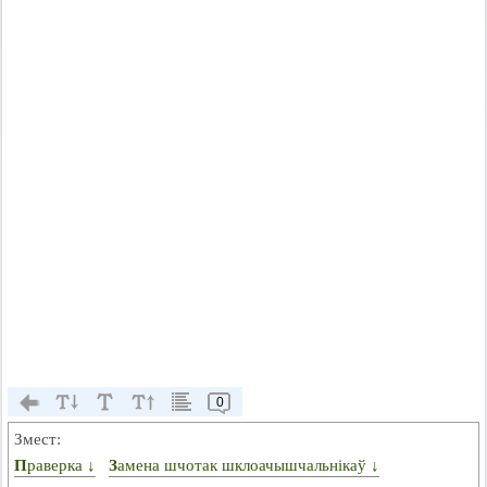
0
Змест:
Праверка ↓
Замена шчотак шклоачышчальнікаў ↓