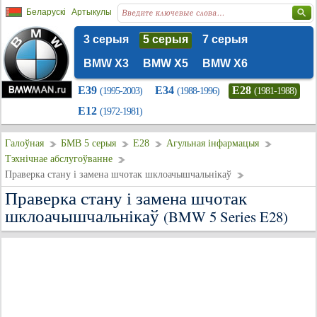
Беларускі
Артыкулы
3 серыя
5 серыя
7 серыя
BMW X3
BMW X5
BMW X6
E39
E34
E28
(1995-2003)
(1988-1996)
(1981-1988)
E12
(1972-1981)
Галоўная
БМВ 5 серыя
E28
Агульная інфармацыя
Тэхнічнае абслугоўванне
Праверка стану і замена шчотак шклоачышчальнікаў
Праверка стану і замена шчотак
шклоачышчальнікаў
(BMW 5 Series E28)