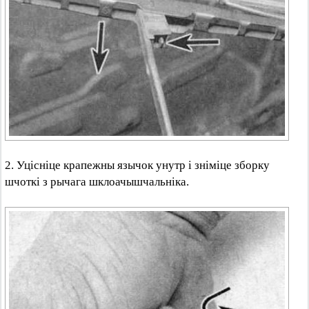
2. Уцісніце крапежны язычок унутр і зніміце зборку
шчоткі з рычага шклоачышчальніка.