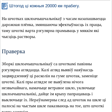
Штогод ці кожныя 20000 км прабегу.
На шчотках шклоачышчальнікаў з часам назапашваецца
дарожная плёнка, змяншаючы эфектыўнасць іх працы,
таму шчоткі варта рэгулярна прамываць у мяккім які
чысціць растворы.
Праверка
Зборкі шклоачышчальнікаў са шчоткамі павінны
рэгулярна аглядацца. Калі агляд выявіў наяўнасць
зацвярдзенняў ці расколін на гуме шчотак, заменіце
шчоткі. Калі пры аглядзе не выяўлена нічога
незвычайнага, намачыце ветравое шкло, уключыце
шклоачышчальнікі, дайце ім крыху папрацаваць і
выключыце іх. Нераўнамерны след ад шчотак на шкле ці
палоскі на чыстым шкле паказваюць на тое, што шчоткі
варта замяніць.