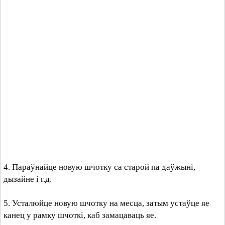
4. Параўнайце новую шчотку са старой па даўжыні,
дызайне і г.д.
5. Усталюйце новую шчотку на месца, затым устаўце яе
канец у рамку шчоткі, каб замацаваць яе.