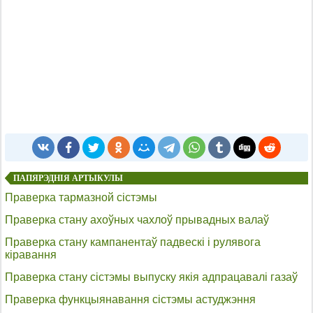
ПАПЯРЭДНІЯ АРТЫКУЛЫ
Праверка тармазной сістэмы
Праверка стану ахоўных чахлоў прывадных валаў
Праверка стану кампанентаў падвескі і рулявога
кіравання
Праверка стану сістэмы выпуску якія адпрацавалі газаў
Праверка функцыянавання сістэмы астуджэння