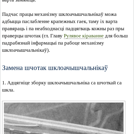
Падчас працы механізму шклоачышчальнікаў можа
адбыцца паслабленне крапежных гаек, таму іх варта
правяраць і па неабходнасці падцягваць кожны раз пры
праверцы шчотак (гл. Главу
Рулявое кіраванне
для больш
падрабязнай інфармацыі па рабоце механізму
шклоачышчальнікаў).
Замена шчотак шклоачышчальнікаў
1. Адцягніце зборку шклоачышчальніка са шчоткай са
шкла.