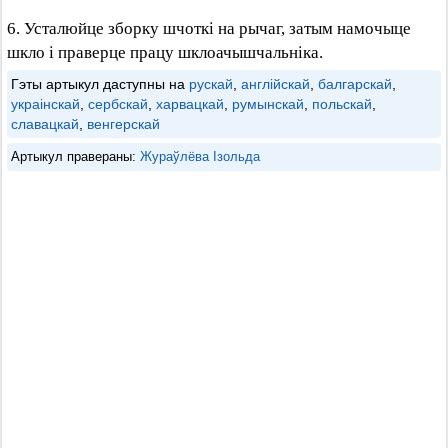
6. Усталюйце зборку шчоткі на рычаг, затым намочыце
шкло і праверце працу шклоачышчальніка.
Гэты артыкул даступны на
рускай
,
англійскай
,
балгарскай
,
украінскай
,
сербскай
,
харвацкай
,
румынскай
,
польскай
,
славацкай
,
венгерскай
Артыкул правераны:
Жураўлёва Ізольда