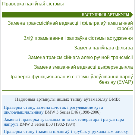
Праверка паліўнай сістэмы
НАСТУПНЫЯ АРТЫКУЛЫ
Замена трансмісійнай вадкасці і фільтра аўтаматычнай
каробкі
Зліў, прамыванне і запраўка сістэмы астуджэння
Замена паліўнага фільтра
Замена трансмісійнага алею ручной трансмісіі
Замена змазачнай вадкасці дыферэнцыяла
Праверка функцыянавання сістэмы ўлоўлівання пароў
бензіну (EVAP)
Падобныя артыкулы іншых тыпаў аўтамабіляў БМВ:
Праверка стану, замена шчотак і рэгуляванне кута
шклоачышчальнікаў
BMW 3 Series E46 (1998-2006)
Замена і праверка вугальных шчотак генератара і рэгулятара
напругі
BMW 3 Series E30 (1982-1994)
Праверка стану і замена шлангаў і трубак у рухальным адсеку,