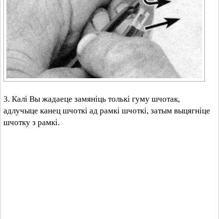
3. Калі Вы жадаеце замяніць толькі гуму шчотак,
адлучыце канец шчоткі ад рамкі шчоткі, затым выцягніце
шчотку з рамкі.