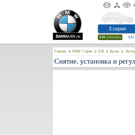
3 серия
E38
E32
(1994-2001)
Главная
БМВ 7 серия
E38
Кузов
Эксте
Снятие, установка и регу