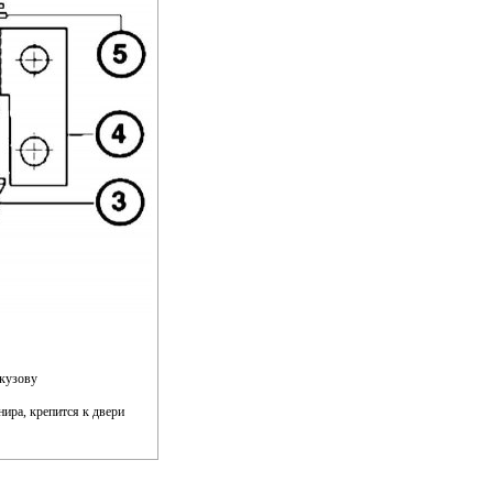
 кузову
ира, крепится к двери