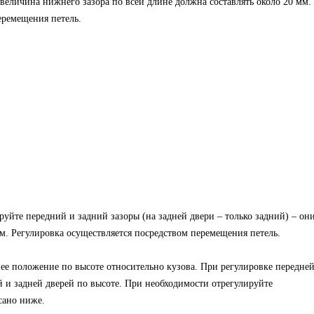
еличина нижнего зазора по всей длине должна составлять около 20 мм.
еремещения петель.
руйте передний и задний зазоры (на задней двери – только задний) – он
м. Регулировка осуществляется посредством перемещения петель.
 ее положение по высоте относительно кузова. При регулировке передне
 и задней дверей по высоте. При необходимости отрегулируйте
сано ниже.