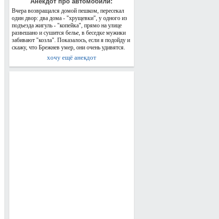
Анекдот про автомобили:
Вчера возвращался домой пешком, пересекал
один двор: два дома - "хрущевки", у одного из
подъезда жигуль - "копейка", прямо на улице
развешано и сушится белье, в беседке мужики
забивают "козла". Показалось, если я подойду и
скажу, что Брежнев умер, они очень удивятся.
хочу ещё анекдот