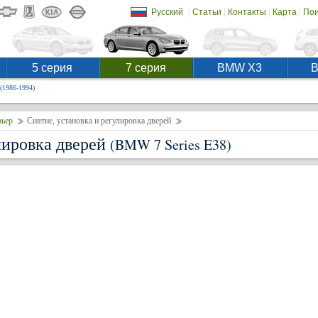
|
|
|
|
Русский
Статьи
Контакты
Карта
Пои
5 серия
7 серия
BMW X3
(1986-1994)
рьер
Снятие, установка и регулировка дверей
лировка дверей
(BMW 7 Series E38)