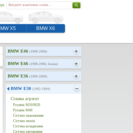
ук:
BMW X5
BMW X6
BMW E46
(1998-2006)
BMW E46
(1998-2006, бензін)
BMW E36
(1990-2000)
BMW E30
(1982-1994)
Сілавы агрэгат
Рухавік М10/М20
Рухавік M40
Сістэма запальвання
Сістэма змазкі
Сістэма ахладжэння
Сістэма харчавання