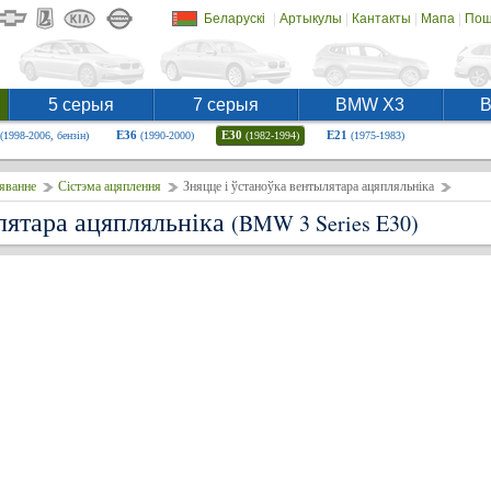
|
|
|
|
Беларускі
Артыкулы
Кантакты
Мапа
Пош
5 серыя
7 серыя
BMW X3
E36
E30
E21
(1998-2006, бензін)
(1990-2000)
(1982-1994)
(1975-1983)
яванне
Сістэма ацяплення
Зняцце і ўстаноўка вентылятара ацяпляльніка
лятара ацяпляльніка
(BMW 3 Series E30)