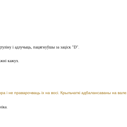
туліну і адлучыць, пацягнуўшы за заціск "D".
іжні кажух.
ра і не праварочваць іх на восі. Крыльчаткі адбалансаваны на вале
ніка.