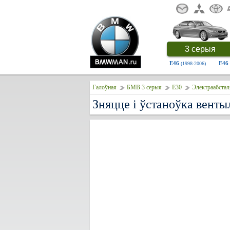
3 серыя
E46
E46
(1998-2006)
Галоўная
БМВ 3 серыя
E30
Электраабстал
Зняцце і ўстаноўка венты