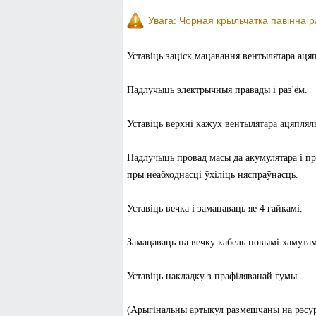
Увага: Чорная крыльчатка павінна р
Уставіць заціск мацавання вентылятара аця
Падлучыць электрычныя правады і раз'ём.
Уставіць верхні кажух вентылятара ацяпляль
Падлучыць провад масы да акумулятара і пр
пры неабходнасці ўхіліць няспраўнасць.
Уставіць вечка і замацаваць яе 4 гайкамі.
Замацаваць на вечку кабель новымі хамутам
Уставіць накладку з прафіляванай гумы.
(Арыгінальны артыкул размешчаны на рэс