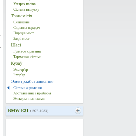
Упырск паліва
Сістэма выпуску
Трансмісія
Счапленне
Скрынка перадач
Пярэдні мост
Задні мост
Шасі
Рулявое кіраванне
Тармазная сістэма
Кузаў
Экстэр'ер
Інтэр'ер
Электраабсталяванне
Сістэма ацяплення
Абсталяванне і прыборы
Электрычныя схемы
BMW E21
(1975-1983)