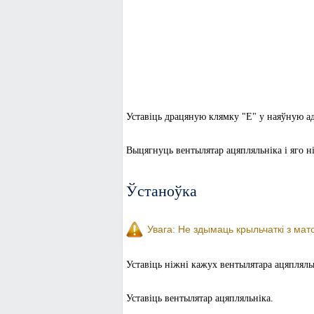
Уставіць драцяную клямку "Е" у наяўную ад
Выцягнуць вентылятар ацяпляльніка і яго н
Ўстаноўка
Увага: Не здымаць крыльчаткі з мато
Уставіць ніжні кажух вентылятара ацяпляль
Уставіць вентылятар ацяпляльніка.