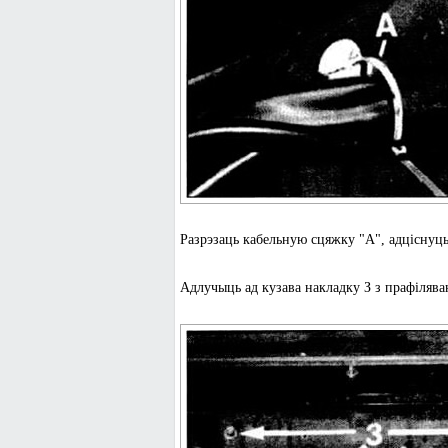
Разрэзаць кабельную сцяжку "А", адціснуць
Адлучыць ад кузава накладку З з прафілява