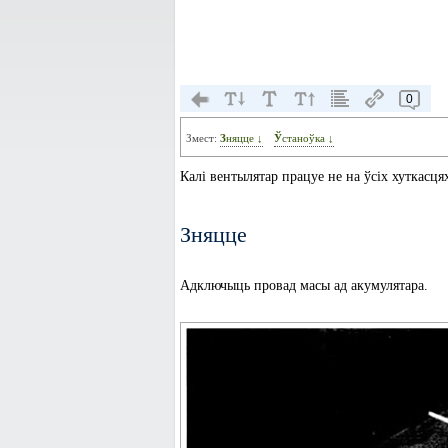
0
Змест:
Зняцце ↓
Ўстаноўка ↓
Калі вентылятар працуе не на ўсіх хуткасця
Зняцце
Адключыць провад масы ад акумулятара.