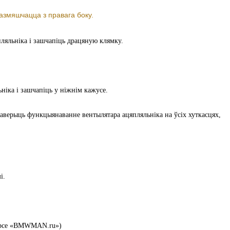
азмяшчацца з правага боку.
пляльніка і зашчапіць драцяную клямку.
ніка і зашчапіць у ніжнім кажусе.
аверыць функцыянаванне вентылятара ацяпляльніка на ўсіх хуткасцях,
і.
урсе «BMWMAN.ru»)