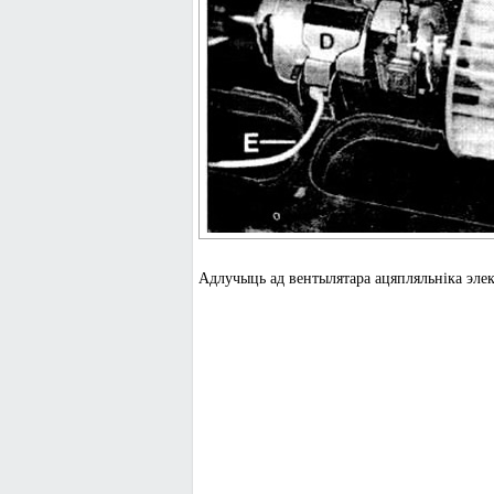
Адлучыць ад вентылятара ацяпляльніка эле