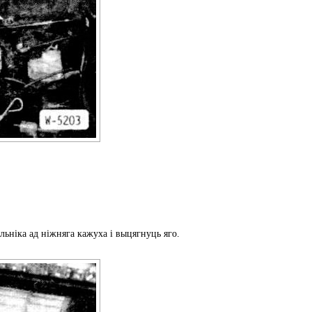
ьніка ад ніжняга кажуха і выцягнуць яго.