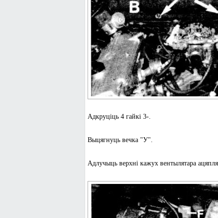
Адкруціць 4 гайкі 3-.
Выцягнуць вечка "У".
Адлучыць верхні кажух вентылятара ацяплял