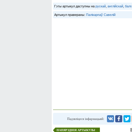
Гэты артыкул даступны на
рускай
,
англійскай
,
балг
Артыкул правераны:
Палікарпаў Савелій
Падзяліцеся інфармацыяй:
ПАПЯРЭДНІЯ АРТЫКУЛЫ