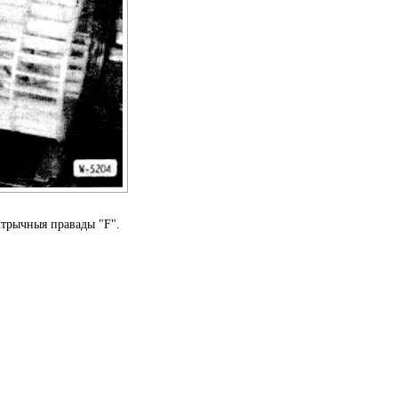
ктрычныя правады "F".