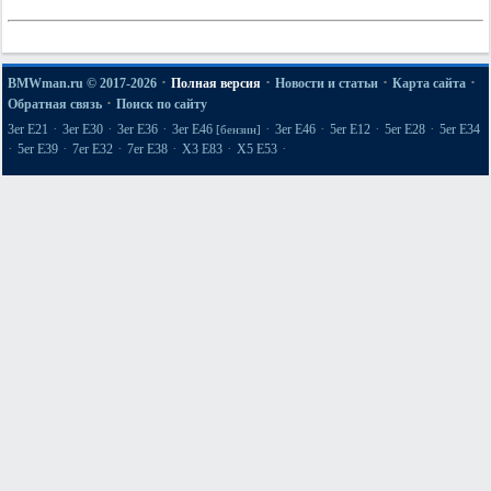
·
·
·
·
BMWman.ru © 2017-2026
Полная версия
Новости и статьи
Карта сайта
·
Обратная связь
Поиск по сайту
·
·
·
·
·
·
·
3er E21
3er E30
3er E36
3er E46
3er E46
5er E12
5er E28
5er E34
[бензин]
·
·
·
·
·
·
5er E39
7er E32
7er E38
X3 E83
X5 E53