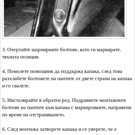
3. Очертайте шарнирните болтове, като ги маркирате.
тяхната позиция.
4. Помолете помощник да поддържа капака, след това
разхлабете болтовете на пантите от двете страни на капака
и го свалете.
5. Инсталирайте в обратен ред. Подравнете монтажните
болтове на пантите към капака с маркировките, направени
по време на отстраняването.
6. След монтажа затворете капака и се уверете, че е