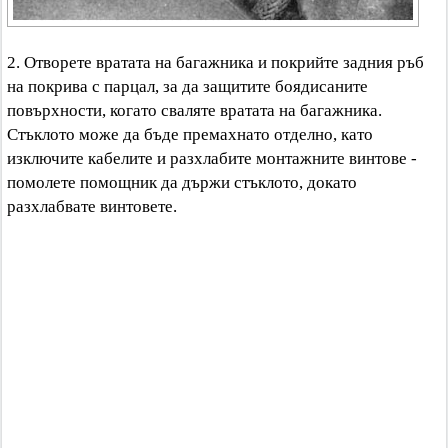
2. Отворете вратата на багажника и покрийте задния ръб
на покрива с парцал, за да защитите боядисаните
повърхности, когато сваляте вратата на багажника.
Стъклото може да бъде премахнато отделно, като
изключите кабелите и разхлабите монтажните винтове -
помолете помощник да държи стъклото, докато
разхлабвате винтовете.