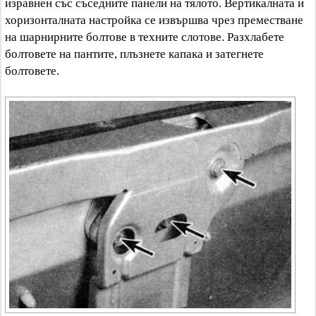
изравнен със съседните панели на тялото. Вертикалната и
хоризонталната настройка се извършва чрез преместване
на шарнирните болтове в техните слотове. Разхлабете
болтовете на пантите, плъзнете капака и затегнете
болтовете.