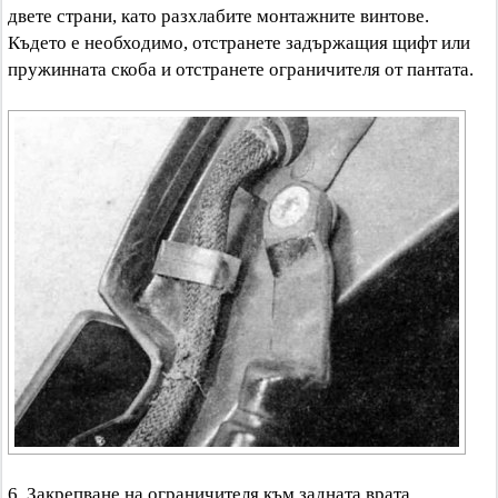
двете страни, като разхлабите монтажните винтове.
Където е необходимо, отстранете задържащия щифт или
пружинната скоба и отстранете ограничителя от пантата.
6. Закрепване на ограничителя към задната врата.