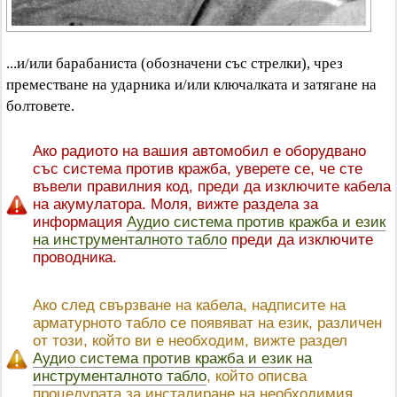
...и/или барабаниста (обозначени със стрелки), чрез
преместване на ударника и/или ключалката и затягане на
болтовете.
Ако радиото на вашия автомобил е оборудвано
със система против кражба, уверете се, че сте
въвели правилния код, преди да изключите кабела
на акумулатора. Моля, вижте раздела за
информация
Аудио система против кражба и език
на инструменталното табло
преди да изключите
проводника.
Ако след свързване на кабела, надписите на
арматурното табло се появяват на език, различен
от този, който ви е необходим, вижте раздел
Аудио система против кражба и език на
инструменталното табло
, който описва
процедурата за инсталиране на необходимия