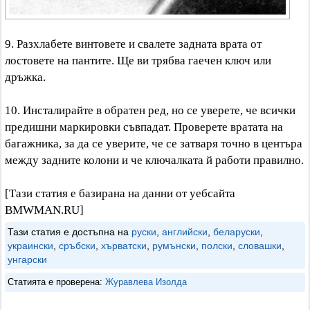
9. Разхлабете винтовете и свалете задната врата от
лостовете на пантите. Ще ви трябва гаечен ключ или
дръжка.
10. Инсталирайте в обратен ред, но се уверете, че всички
предишни маркировки съвпадат. Проверете вратата на
багажника, за да се уверите, че се затваря точно в центъра
между задните колони и че ключалката й работи правилно.
[Тази статия е базирана на данни от уебсайта
BMWMAN.RU]
Тази статия е достъпна на
руски
,
английски
,
беларуски
,
украински
,
сръбски
,
хърватски
,
румънски
,
полски
,
словашки
,
унгарски
Статията е проверена:
Журавлева Изолда