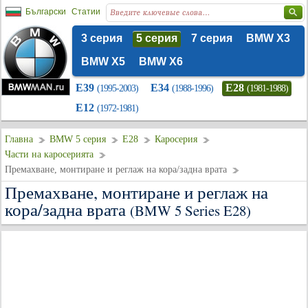
Български
Статии
3 серия
5 серия
7 серия
BMW X3
BMW X5
BMW X6
E39
E34
E28
(1995-2003)
(1988-1996)
(1981-1988)
E12
(1972-1981)
Главна
BMW 5 серия
E28
Каросерия
Части на каросерията
Премахване, монтиране и реглаж на кора/задна врата
Премахване, монтиране и реглаж на
кора/задна врата
(BMW 5 Series E28)