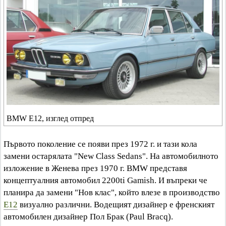
BMW E12, изглед отпред
Първото поколение се появи през 1972 г. и тази кола
замени остарялата "New Class Sedans". На автомобилното
изложение в Женева през 1970 г. BMW представя
концептуалния автомобил 2200ti Gamish. И въпреки че
планира да замени "Нов клас", който влезе в производство
E12
визуално различни. Водещият дизайнер е френският
автомобилен дизайнер Пол Брак (Paul Bracq).