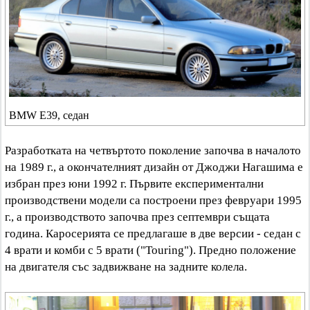
BMW E39, седан
Разработката на четвъртото поколение започва в началото
на 1989 г., а окончателният дизайн от Джоджи Нагашима е
избран през юни 1992 г. Първите експериментални
производствени модели са построени през февруари 1995
г., а производството започва през септември същата
година. Каросерията се предлагаше в две версии - седан с
4 врати и комби с 5 врати ("Touring"). Предно положение
на двигателя със задвижване на задните колела.