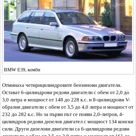
BMW E39, комби
Отминаха четирицилиндровите бензинови двигатели.
Остават 6-цилиндрови редови двигатели с обем от 2,0 до
3,0 литра и мощност от 148 до 228 к.с. и 8-цилиндрови V-
образни двигатели с обем от 3,5 до 4,0 литра и мощност от
232 до 282 к.с. Но за първи път се появи 2,0-литров, 4-
цилиндров редови дизелов двигател с мощност 134 конски
сили. Други дизелови двигатели са 6-цилиндрови редови