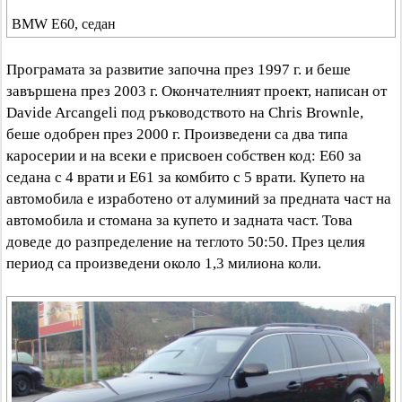
BMW E60, седан
Програмата за развитие започна през 1997 г. и беше
завършена през 2003 г. Окончателният проект, написан от
Davide Arcangeli под ръководството на Chris Brownle,
беше одобрен през 2000 г. Произведени са два типа
каросерии и на всеки е присвоен собствен код: E60 за
седана с 4 врати и E61 за комбито с 5 врати. Купето на
автомобила е изработено от алуминий за предната част на
автомобила и стомана за купето и задната част. Това
доведе до разпределение на теглото 50:50. През целия
период са произведени около 1,3 милиона коли.