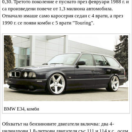
0,30. Третото поколение е пуснато през февруари 1988 г. и
са произведени повече от 1,3 милиона автомобила.
Отначало имаше само каросерия седан с 4 врати, а през
1990 г. се появи комби с 5 врати "Touring".
BMW E34, комби
Обхватът на бензиновите двигатели включва: два 4-
цилиндрови 1,8-литрови двигателя със 111 и 114 к.с., осем