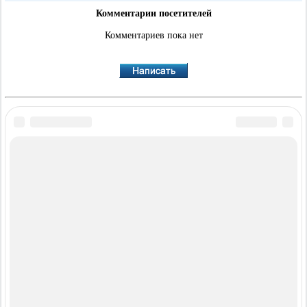
Комментарии посетителей
Комментариев пока нет
·
·
·
·
BMWman.ru © 2017-2026
Полная версия
Новости и статьи
Карта сайта
·
Обратная связь
Поиск по сайту
·
·
·
·
·
·
·
3er E21
3er E30
3er E36
3er E46
3er E46
5er E12
5er E28
5er E34
[бензин]
·
·
·
·
·
·
5er E39
7er E32
7er E38
X3 E83
X5 E53