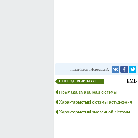
Падзяліцеся інфармацыяй:
БМВ E
ПАПЯРЭДНІЯ АРТЫКУЛЫ
Прылада змазачнай сістэмы
Характарыстыкі сістэмы астуджэння
Характарыстыкі змазачнай сістэмы