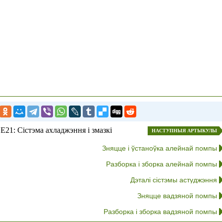
21: Сістэма ахладжэння і змазкі
НАСТУПНЫЯ АРТЫКУЛЫ
Зняцце і ўстаноўка алейнай помпы
Разборка і зборка алейнай помпы
Дэталі сістэмы астуджэння
Зняцце вадзяной помпы
Разборка і зборка вадзяной помпы