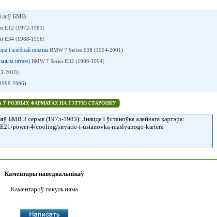
іляў БМВ:
s E12 (1972-1981)
s E34 (1988-1996)
тэра і алейнай помпы
BMW 7 Series E38 (1994-2001)
льным нітам)
BMW 7 Series E32 (1986-1994)
3-2010)
1999-2006)
 Ў РОЗНЫХ ФАРМАТАХ НА ГЭТУЮ СТАРОНКУ
Каментары наведвальнікаў
Каментароў пакуль няма