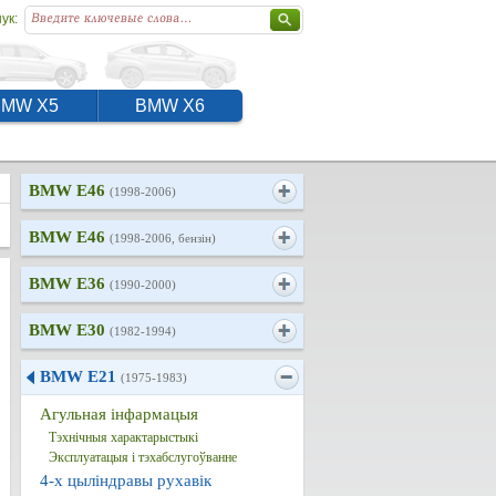
ук:
BMW X5
BMW X6
BMW E46
(1998-2006)
BMW E46
(1998-2006, бензін)
BMW E36
(1990-2000)
BMW E30
(1982-1994)
BMW E21
(1975-1983)
Агульная інфармацыя
Тэхнічныя характарыстыкі
Эксплуатацыя і тэхабслугоўванне
4-х цыліндравы рухавік