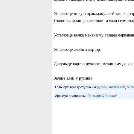
Усталюеце новую пракладку алейнага картэр
і зацятага фланца каленчатага вала герметык
Усталюеце вечка механізму газаразмеркаванн
Усталюеце алейны картэр.
Далучыце картэр рулявога механізму да кра
Заліце алей у рухавік.
Гэты артыкул даступны на
рускай
,
англійскай
,
балг
Артыкул правераны:
Палікарпаў Савелій