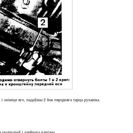
і зніміце яго, падаўшы ў бок пярэдняга тарца рухавіка.
 цыліндраў і алейнага картэра.