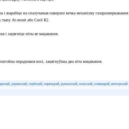
а і вырабіце на спалучаныя паверхні вечка механізму газаразмеркавання
 тыпу At-mosit або Curil К2.
я і зацягніце ніты яе мацавання.
нштэйна перадпакоя восі, зацягнуўшы два ніта мацавання.
арскай
,
украінскай
,
сербскай
,
харвацкай
,
румынскай
,
польскай
,
славацкай
,
венгерскай