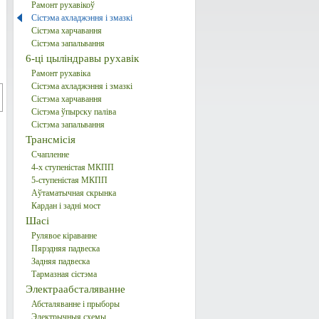
Рамонт рухавікоў
Сістэма ахладжэння і змазкі
Сістэма харчавання
Сістэма запальвання
6-ці цыліндравы рухавік
Рамонт рухавіка
Сістэма ахладжэння і змазкі
Сістэма харчавання
Сістэма ўпырску паліва
Сістэма запальвання
Трансмісія
Счапленне
4-х ступеністая МКПП
5-ступеністая МКПП
Аўтаматычная скрынка
Кардан і задні мост
Шасі
Рулявое кіраванне
Пярэдняя падвеска
Задняя падвеска
Тармазная сістэма
Электраабсталяванне
Абсталяванне і прыборы
Электрычныя схемы