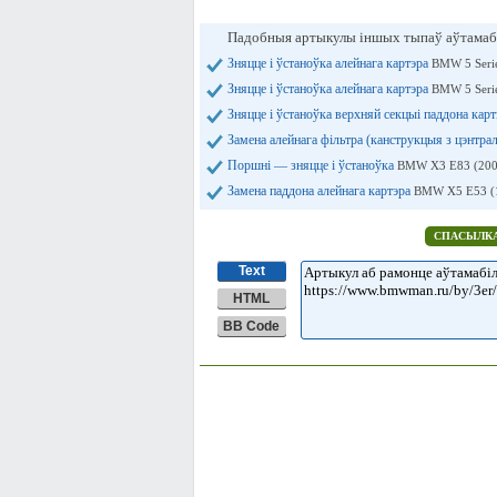
Падобныя артыкулы іншых тыпаў аўтамаб
Зняцце і ўстаноўка алейнага картэра
BMW 5 Serie
Зняцце і ўстаноўка алейнага картэра
BMW 5 Serie
Зняцце і ўстаноўка верхняй секцыі паддона кар
Замена алейнага фільтра (канструкцыя з цэнтра
Поршні — зняцце і ўстаноўка
BMW X3 E83 (200
Замена паддона алейнага картэра
BMW X5 E53 (
СПАСЫЛКА
Text
HTML
BB Code