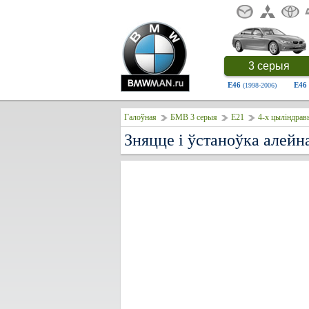
3 серыя
E46
E46
(1998-2006)
Галоўная
БМВ 3 серыя
E21
4-х цыліндрав
Зняцце і ўстаноўка алейн