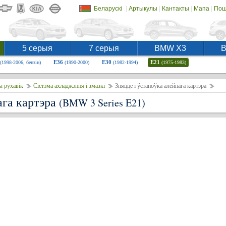
|
|
|
|
Беларускі
Артыкулы
Кантакты
Мапа
Пош
5 серыя
7 серыя
BMW X3
E36
E30
E21
(1998-2006, бензін)
(1990-2000)
(1982-1994)
(1975-1983)
ы рухавік
Сістэма ахладжэння і змазкі
Зняцце і ўстаноўка алейнага картэра
ага картэра
(BMW 3 Series E21)