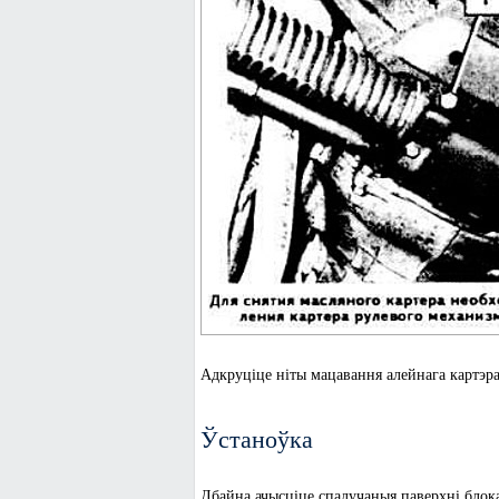
Адкруціце ніты мацавання алейнага картэра 
Ўстаноўка
Дбайна ачысціце спалучаныя паверхні блока