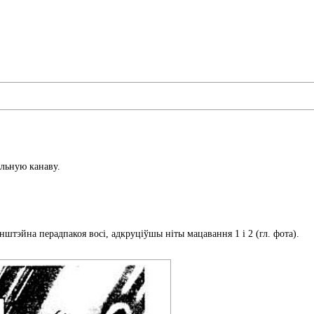
альную канаву.
штэйна перадпакоя восі, адкруціўшы ніты мацавання 1 і 2 (гл. фота).