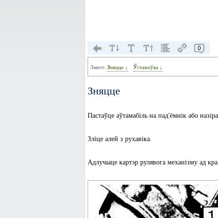
0
Змест:
Зняцце ↓
Ўстаноўка ↓
Зняцце
Пастаўце аўтамабіль на пад'ёмнік або назір
Зліце алей з рухавіка.
Адлучыце картэр рулявога механізму ад кран