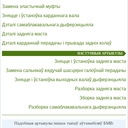
Замена эластычнай муфты
Зняцце і ўстаноўка карданнага вала
Дэталі самаблакавальнага дыферэнцыяла
Дэталі задняга маста
Дэталі карданнай перадачы і прывада задніх колаў
НАСТУПНЫЯ АРТЫКУЛЫ
Зняцце і ўстаноўка задняга маста
Замена сальнікаў вядучай шасцярні галоўнай перадачы
Зняцце і ўстаноўка выходных валаў дыферэнцыяла
Разборка задняга маста
Зборка задняга маста
Разборка самаблакавальнага дыферэнцыяла
Падобныя артыкулы іншых тыпаў аўтамабіляў БМВ: