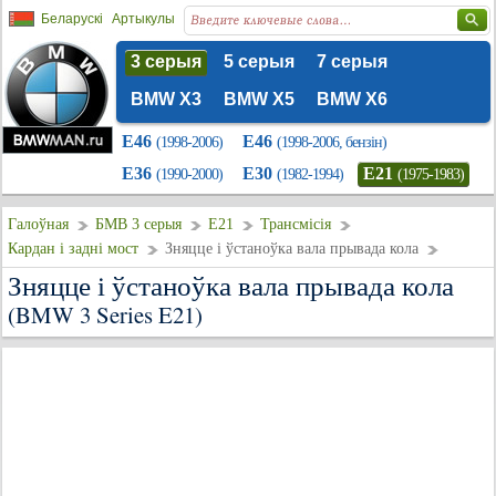
Беларускі
Артыкулы
3 серыя
5 серыя
7 серыя
BMW X3
BMW X5
BMW X6
E46
E46
(1998-2006)
(1998-2006, бензін)
E36
E30
E21
(1990-2000)
(1982-1994)
(1975-1983)
Галоўная
БМВ 3 серыя
E21
Трансмісія
Кардан і задні мост
Зняцце і ўстаноўка вала прывада кола
Зняцце і ўстаноўка вала прывада кола
(BMW 3 Series E21)