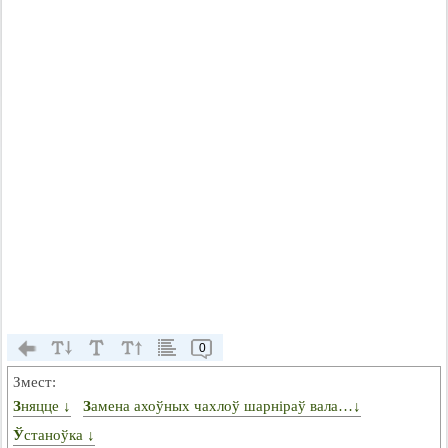
0
Змест:
Зняцце ↓
Замена ахоўных чахлоў шарніраў вала…↓
Ўстаноўка ↓