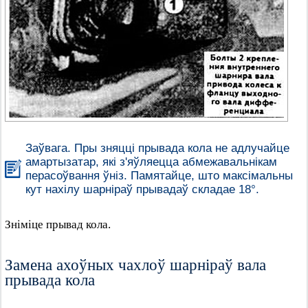
Заўвага. Пры зняцці прывада кола не адлучайце
амартызатар, які з'яўляецца абмежавальнікам
перасоўвання ўніз. Памятайце, што максімальны
кут нахілу шарніраў прывадаў складае 18°.
Зніміце прывад кола.
Замена ахоўных чахлоў шарніраў вала
прывада кола