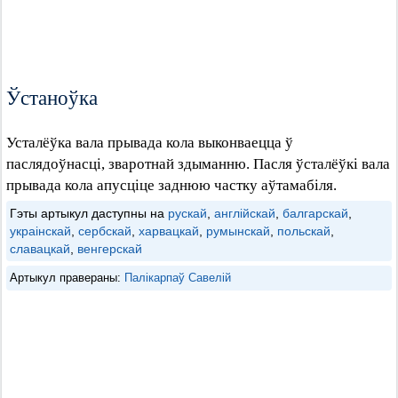
Ўстаноўка
Усталёўка вала прывада кола выконваецца ў
паслядоўнасці, зваротнай здыманню. Пасля ўсталёўкі вала
прывада кола апусціце заднюю частку аўтамабіля.
Гэты артыкул даступны на
рускай
,
англійскай
,
балгарскай
,
украінскай
,
сербскай
,
харвацкай
,
румынскай
,
польскай
,
славацкай
,
венгерскай
Артыкул правераны:
Палікарпаў Савелій