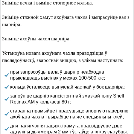
Зніміце вечка і выміце стопорное кольца.
Зніміце стяжной хамут ахоўнага чахла і выпрасуйце вал з
шарніра.
Зніміце ахоўны чахол шарніра.
Устаноўка новага ахоўнага чахла праводзіцца ў
паслядоўнасці, зваротнай зняццю, з улікам наступнага:
пры запрэсоўцы вала ў шарнір неабходна
прыкладваць высілак у межах 100-500 кгс;
кольца ўсталюеце выпуклай часткай у бок шарніра;
запоўніце шарнір кансістэнтнай змазкай тыпу Shell
Retinax AM у колькасці 80 г;
старанна прамыйце і прасушыце апорную паверхню
ахоўнага чахла і вырабіце на яе спецыяльны клей;
для палягчэння зацяжкі хамута прасвідруеце дзве
адтуліны дыяметрам 2 мм і ўстаўце а іх круглагубцы.