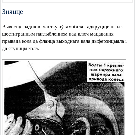
Зняцце
Вывесіце заднюю частку аўтамабіля і адкруціце ніты з
шестигранным паглыбленнем пад ключ мацавання
прывада кола да фланца выходнага вала дыферэнцыяла і
да ступицы кола.