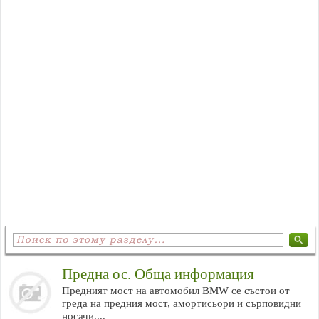
Предна ос. Обща информация
Предният мост на автомобил BMW се състои от
греда на предния мост, амортисьори и сърповидни
носачи....