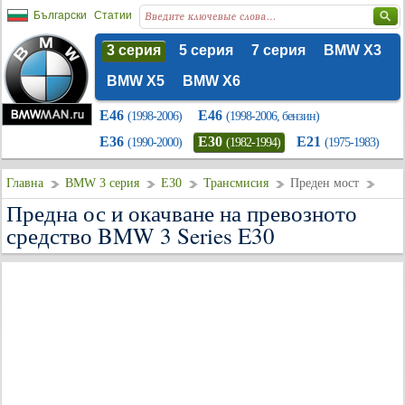
Български
Статии
3 серия
5 серия
7 серия
BMW X3
BMW X5
BMW X6
E46
E46
(1998-2006)
(1998-2006, бензин)
E36
E30
E21
(1990-2000)
(1982-1994)
(1975-1983)
Главна
BMW 3 серия
E30
Трансмисия
Преден мост
Предна ос и окачване на превозното
средство BMW 3 Series E30