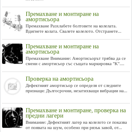
Премахване и монтиране на
амортисьора
Премахване Разхлабете болтовете на колелата.
Вдигнете колата. Свалете колелото. Отстранете...
Премахване и монтиране на
амортисьора
Премахване Внимание: Амортисьорът трябва да се
смени с амортисьор със същата маркировка "K"....
Проверка на амортисьора
Дефектният амортисьор се определя от следните
признаци: Дългосрочни, незатихващи вибрации на...
Премахване и монтиране, проверка на
предни лагери
Внимание: Дефектният лагер на колелото се показва
от появата на шум, особено при рязък завой, от...