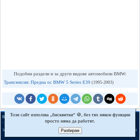
Подобни раздели и за други видове автомобили BMW:
Трансмисия: Предна ос BMW 5 Series E39
(1995-2003)
Този сайт използва „бисквитки“ 🍪, без тях някои функции
·
·
·
BMWman.ru © 2017-2026
Пълна версия
Новини и статии
Карта на сайта
просто няма да работят.
·
·
Обратна връзка
Търсене в сайта
·
·
·
·
·
·
·
3er E21
3er E30
3er E36
3er E46
3er E46
5er E12
5er E28
5er E34
Разбирам
[бензин]
·
·
·
·
·
·
5er E39
7er E32
7er E38
X3 Е83
X5 E53