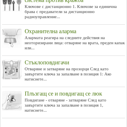
система против кражба
Ключове с дистанционно 1. Ключове за единична
брава с предаватели за дистанционно
радиоуправление...
Охранителна аларма
Алармата реагира на следните действия на
неоторизирани лица: отваряне на врата, преден капак
или...
Стъклоповдигачи
Отваряне и затваряне на прозорци След като
завъртите ключа за запалване в позиция 1: Ако
натиснете...
Плъзгащ се и повдигащ се люк
Повдигане - отваряне - затваряне След като
завъртите ключа за запалване в позиция 1,
натиснете...