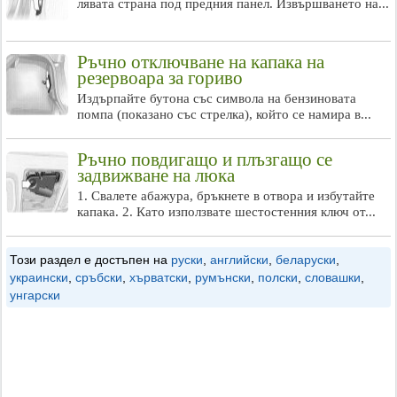
лявата страна под предния панел. Извършването на...
Ръчно отключване на капака на
резервоара за гориво
Издърпайте бутона със символа на бензиновата
помпа (показано със стрелка), който се намира в...
Ръчно повдигащо и плъзгащо се
задвижване на люка
1. Свалете абажура, бръкнете в отвора и избутайте
капака. 2. Като използвате шестостенния ключ от...
Този раздел е достъпен на
руски
,
английски
,
беларуски
,
украински
,
сръбски
,
хърватски
,
румънски
,
полски
,
словашки
,
унгарски