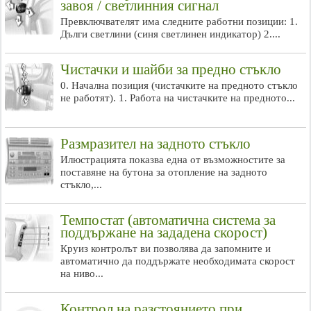
завоя / светлинния сигнал
Превключвателят има следните работни позиции: 1.
Дълги светлини (синя светлинен индикатор) 2....
Чистачки и шайби за предно стъкло
0. Начална позиция (чистачките на предното стъкло
не работят). 1. Работа на чистачките на предното...
Размразител на задното стъкло
Илюстрацията показва една от възможностите за
поставяне на бутона за отопление на задното
стъкло,...
Темпостат (автоматична система за
поддържане на зададена скорост)
Круиз контролът ви позволява да запомните и
автоматично да поддържате необходимата скорост
на ниво...
Контрол на разстоянието при