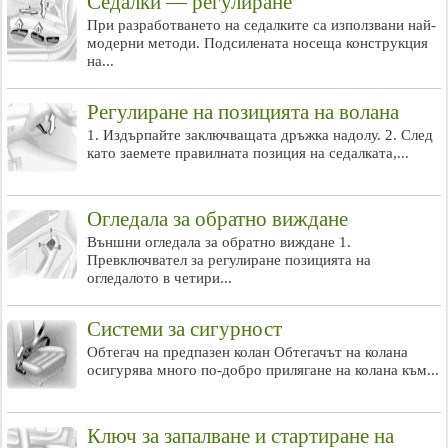
Седалки — регулиране
При разработването на седалките са използвани най-
модерни методи. Подсилената носеща конструкция
на...
Регулиране на позицията на волана
1. Издърпайте заключващата дръжка надолу. 2. След
като заемете правилната позиция на седалката,...
Огледала за обратно виждане
Външни огледала за обратно виждане 1.
Превключвател за регулиране позицията на
огледалото в четири...
Системи за сигурност
Обтегач на предпазен колан Обтегачът на колана
осигурява много по-добро прилягане на колана към...
Ключ за запалване и стартиране на