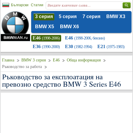
Български
Статии
3 серия
5 серия
7 серия
BMW X3
BMW X5
BMW X6
E46
E46
(1998-2006)
(1998-2006, бензин)
E36
E30
E21
(1990-2000)
(1982-1994)
(1975-1983)
Главна
BMW 3 серия
E46
Обща информация
Ръководство за работа
Ръководство за експлоатация на
превозно средство BMW 3 Series E46