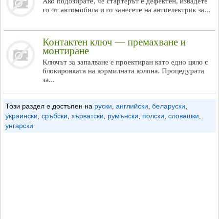
Ако подозирате, че стартерът е дефектен, извадете
го от автомобила и го занесете на автоелектрик за...
Контактен ключ — премахване и
монтиране
Ключът за запалване е проектиран като едно цяло с
блокировката на кормилната колона. Процедурата
за...
Този раздел е достъпен на
руски
,
английски
,
беларуски
,
украински
,
сръбски
,
хърватски
,
румънски
,
полски
,
словашки
,
унгарски