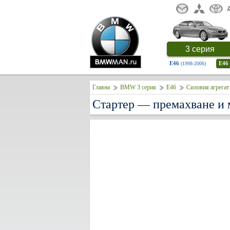
3 серия
E46
E46
(1998-2006)
Главна
BMW 3 серия
E46
Силовия агрегат
Стартер — премахване и