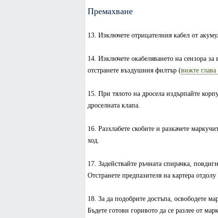
Премахване
13. Изключете отрицателния кабел от акуму
14. Изключете окабеляването на сензора за
отстранете въздушния филтър (
вижте глава
15. При тялото на дросела издърпайте корпус
дроселната клапа.
16. Разхлабете скобите и разкачете маркучи
ход.
17. Задействайте ръчната спирачка, повдигн
Отстранете предпазителя на картера отдолу 
18. За да подобрите достъпа, освободете ма
Бъдете готови горивото да се разлее от мар