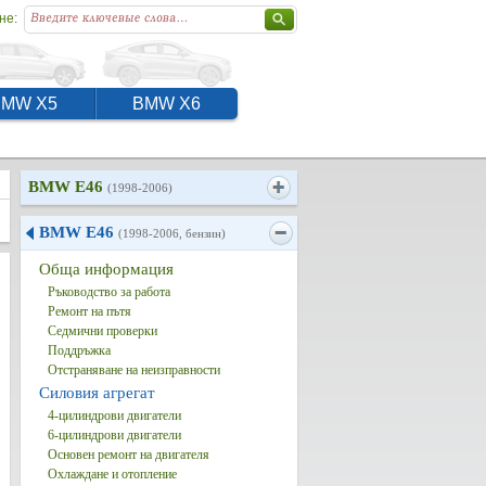
не:
BMW X5
BMW X6
BMW E46
(1998-2006)
BMW E46
(1998-2006, бензин)
Обща информация
Ръководство за работа
Ремонт на пътя
Седмични проверки
Поддръжка
Отстраняване на неизправности
Силовия агрегат
4-цилиндрови двигатели
6-цилиндрови двигатели
Основен ремонт на двигателя
Охлаждане и отопление