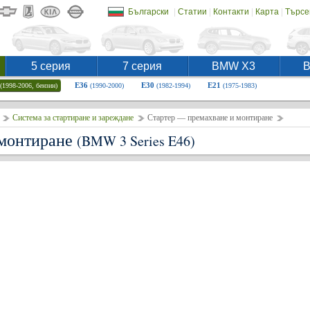
|
|
|
|
Български
Статии
Контакти
Карта
Търсе
5 серия
7 серия
BMW X3
E36
E30
E21
(1998-2006, бензин)
(1990-2000)
(1982-1994)
(1975-1983)
Система за стартиране и зареждане
Стартер — премахване и монтиране
 монтиране
(BMW 3 Series E46)