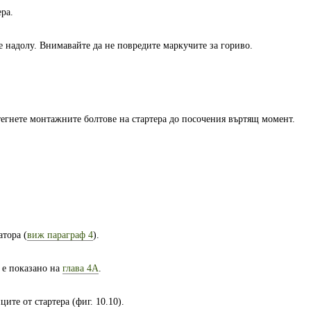
ра.
е надолу. Внимавайте да не повредите маркучите за гориво.
тегнете монтажните болтове на стартера до посочения въртящ момент.
атора (
виж параграф 4
).
 е показано на
глава 4А
.
ите от стартера (фиг. 10.10).