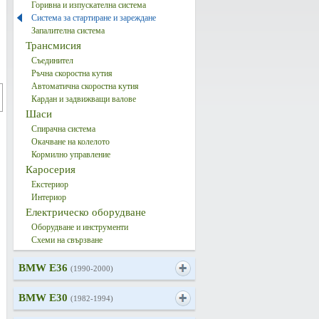
Горивна и изпускателна система
Система за стартиране и зареждане
Запалителна система
Трансмисия
Съединител
Ръчна скоростна кутия
Автоматична скоростна кутия
Кардан и задвижващи валове
Шаси
Спирачна система
Окачване на колелото
Кормилно управление
Каросерия
Екстериор
Интериор
Електрическо оборудване
Оборудване и инструменти
Схеми на свързване
BMW E36
(1990-2000)
BMW E30
(1982-1994)