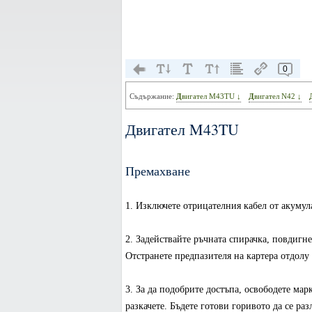
0
Съдържание:
Двигател M43TU ↓
Двигател N42 ↓
Двигател M43TU
Премахване
1. Изключете отрицателния кабел от акумул
2. Задействайте ръчната спирачка, повдигне
Отстранете предпазителя на картера отдолу 
3. За да подобрите достъпа, освободете мар
разкачете. Бъдете готови горивото да се раз