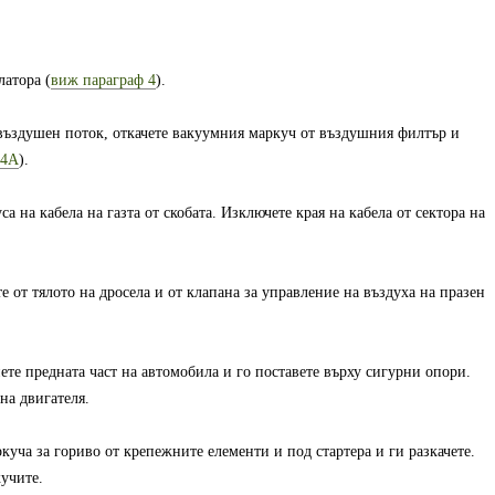
латора (
виж параграф 4
).
 въздушен поток, откачете вакуумния маркуч от въздушния филтър и
 4A
).
а на кабела на газта от скобата. Изключете края на кабела от сектора на
те от тялото на дросела и от клапана за управление на въздуха на празен
ете предната част на автомобила и го поставете върху сигурни опори.
на двигателя.
ркуча за гориво от крепежните елементи и под стартера и ги разкачете.
кучите.