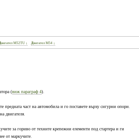
Двигател M52TU ↓
Двигател М54 ↓
атора (
виж параграф 4
).
те предната част на автомобила и го поставете върху сигурни опори.
на двигателя.
кучите за гориво от техните крепежни елементи под стартера и ги
лее от маркучите.