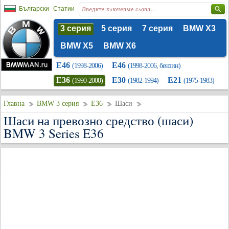
Български
Статии
3 серия
5 серия
7 серия
BMW X3
BMW X5
BMW X6
E46
E46
(1998-2006)
(1998-2006, бензин)
E36
E30
E21
(1990-2000)
(1982-1994)
(1975-1983)
Главна
BMW 3 серия
E36
Шаси
Шаси на превозно средство (шаси)
BMW 3 Series E36