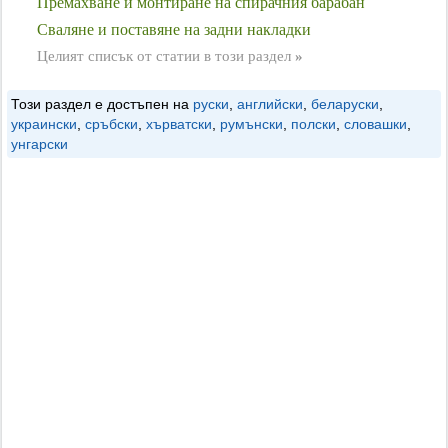
Премахване и монтиране на спирачния барабан
Сваляне и поставяне на задни накладки
Целият списък от статии в този раздел
»
Този раздел е достъпен на
руски
,
английски
,
беларуски
,
украински
,
сръбски
,
хърватски
,
румънски
,
полски
,
словашки
,
унгарски