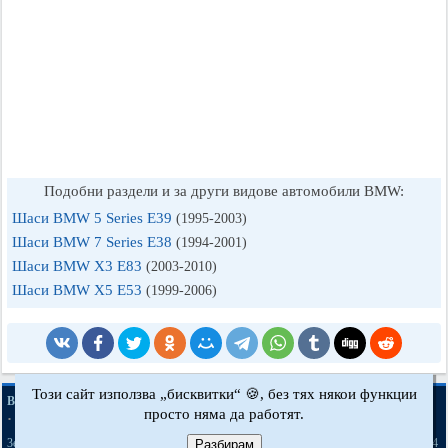
Подобни раздели и за други видове автомобили BMW:
Шаси BMW 5 Series E39
(1995-2003)
Шаси BMW 7 Series E38
(1994-2001)
Шаси BMW X3 Е83
(2003-2010)
Шаси BMW X5 E53
(1999-2006)
Този сайт използва „бисквитки“ 🍪, без тях някои функции
·
·
·
BMWman.ru © 2017-2026
Пълна версия
Новини и статии
Карта на сайта
просто няма да работят.
·
·
Обратна връзка
Търсене в сайта
·
·
·
·
·
·
·
3er E21
3er E30
3er E36
3er E46
3er E46
5er E12
5er E28
5er E34
Разбирам
[бензин]