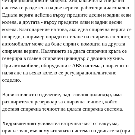
четирицилиндровите модели. Хидравличната спирачна
система е разделена на две вериги, работещи диагонално.
Едната верига действа върху предните десни и задни леви
колела, а другата - върху предните ляви и задни десни
колела. Благодарение на това, ако една спирачна верига се
повреди, например поради изтичане на спирачна течност,
автомобилът може да бъде спрян с помощта на другата
спирачна верига. Налягането за двата спирачни кръга се
генерира в главен спирачен цилиндър с двойна кухина.
При автомобили, оборудвани с ABS система, спирачното
налягане на всяко колело се регулира допълнително
отделно.
В двигателното отделение, над главния цилиндър, има
разширителен резервоар за спирачна течност, който
доставя спирачна течност на цялата спирачна система.
Хидравличният усилвател натрупва част от вакуума,
присъстващ във всмукателната система на двигателя (при