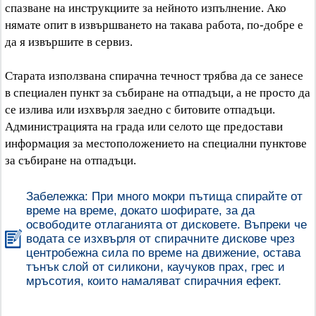
спазване на инструкциите за нейното изпълнение. Ако
нямате опит в извършването на такава работа, по-добре е
да я извършите в сервиз.
Старата използвана спирачна течност трябва да се занесе
в специален пункт за събиране на отпадъци, а не просто да
се излива или изхвърля заедно с битовите отпадъци.
Администрацията на града или селото ще предостави
информация за местоположението на специални пунктове
за събиране на отпадъци.
Забележка: При много мокри пътища спирайте от
време на време, докато шофирате, за да
освободите отлаганията от дисковете. Въпреки че
водата се изхвърля от спирачните дискове чрез
центробежна сила по време на движение, остава
тънък слой от силикони, каучуков прах, грес и
мръсотия, които намаляват спирачния ефект.