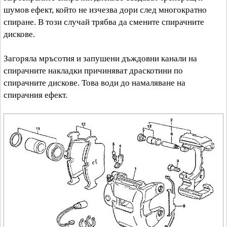
шумов ефект, който не изчезва дори след многократно
спиране. В този случай трябва да смените спирачните
дискове.
Загоряла мръсотия и запушени дъждовни канали на
спирачните накладки причиняват драскотини по
спирачните дискове. Това води до намаляване на
спирачния ефект.