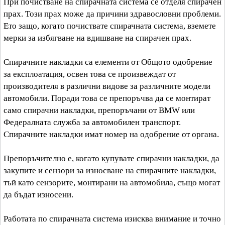
При почистване на спирачната система се отделя спирачен
прах. Този прах може да причини здравословни проблеми.
Ето защо, когато почиствате спирачната система, вземете
мерки за избягване на вдишване на спирачен прах.
Спирачните накладки са елементи от Общото одобрение
за експлоатация, освен това се произвеждат от
производителя в различни видове за различните модели
автомобили. Поради това се препоръчва да се монтират
само спирачни накладки, препоръчани от BMW или
Федералната служба за автомобилен транспорт.
Спирачните накладки имат номер на одобрение от органа.
Препоръчително е, когато купувате спирачни накладки, да
закупите и сензори за износване на спирачните накладки,
тъй като сензорите, монтирани на автомобила, също могат
да бъдат износени.
Работата по спирачната система изисква внимание и точно