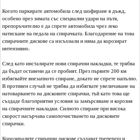
Когато паркирате автомобила след шофиране в дъжд,
особено през зимата със специални удари на пътя,
препоръчително е да спрете автомобила чрез леко
натискане на педала на спирачката. Благодарение на това
спирачните дискове са изсъхнали и няма да корозират
интензивно.
След като инсталирате нови спирачни накладки, те трябва
да бъдат оставени да се пробият. През първите 200 км
избягвайте внезапното спиране, докато не спрете напълно.
В противен случай не трябва да избягвате увеличаване на
натоварването на дисковите спирачки, тъй като това ще
създаде благоприятни условия за замърсяване и корозия
на спирачните накладки. Силното спиране при висока
скорост насърчава самопочистването на дисковите
спирачки.
Корозиралите спирачни дискове създават треперещ и