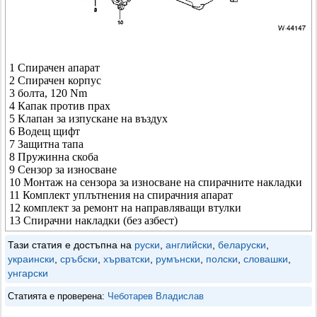
1 Спирачен апарат
2 Спирачен корпус
3 болта, 120 Nm
4 Капак против прах
5 Клапан за изпускане на въздух
6 Водещ щифт
7 Защитна тапа
8 Пружинна скоба
9 Сензор за износване
10 Монтаж на сензора за износване на спирачните накладки
11 Комплект уплътнения на спирачния апарат
12 комплект за ремонт на направляващи втулки
13 Спирачни накладки (без азбест)
Тази статия е достъпна на
руски
,
английски
,
беларуски
,
украински
,
сръбски
,
хърватски
,
румънски
,
полски
,
словашки
,
унгарски
Статията е проверена:
Чеботарев Владислав