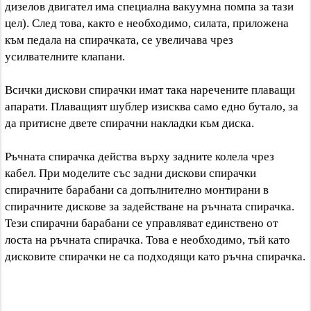
дизелов двигател има специална вакуумна помпа за тази
цел). След това, както е необходимо, силата, приложена
към педала на спирачката, се увеличава чрез
усилвателните клапани.
Всички дискови спирачки имат така наречените плаващи
апарати. Плаващият шублер изисква само едно бутало, за
да притисне двете спирачни накладки към диска.
Ръчната спирачка действа върху задните колела чрез
кабел. При моделите със задни дискови спирачки
спирачните барабани са допълнително монтирани в
спирачните дискове за задействане на ръчната спирачка.
Тези спирачни барабани се управляват единствено от
лоста на ръчната спирачка. Това е необходимо, тъй като
дисковите спирачки не са подходящи като ръчна спирачка.