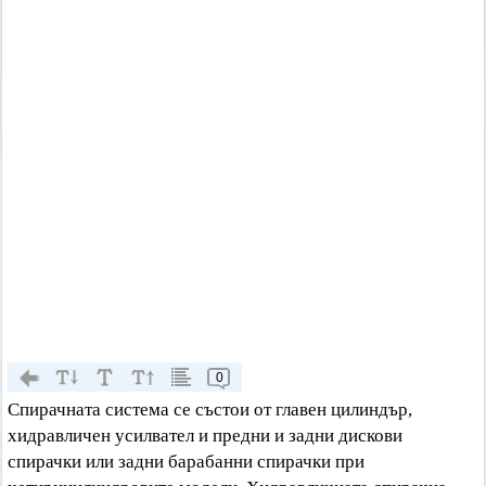
0
Спирачната система се състои от главен цилиндър,
хидравличен усилвател и предни и задни дискови
спирачки или задни барабанни спирачки при