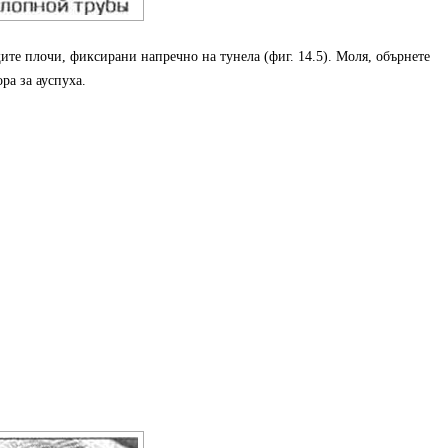
щите плочи, фиксирани напречно на тунела (фиг. 14.5). Моля, обърнете
ра за ауспуха.