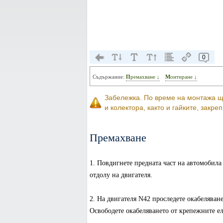
0
Съдържание:
Премахване ↓
Монтиране ↓
Забележка. По време на монтажа щ
и колектора, както и гайките, закр
Премахване
1. Повдигнете предната част на автомобила 
отдолу на двигателя.
2. На двигателя N42 проследете окабеляван
Освободете окабеляването от крепежните е