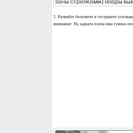
5. Развийте болтовете и отстранете усилва
внимание: На задната плоча има гумена опо