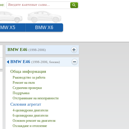
не:
BMW X5
BMW X6
BMW E46
(1998-2006)
BMW E46
(1998-2006, бензин)
Обща информация
Ръководство за работа
Ремонт на пътя
Седмични проверки
Поддръжка
Отстраняване на неизправности
Силовия агрегат
4-цилиндрови двигатели
6-цилиндрови двигатели
Основен ремонт на двигателя
Охлаждане и отопление