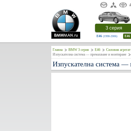
3 серия
E46
E46
(1998-2006)
Главна
BMW 3 серия
E46
Силовия агрегат
Изпускателна система — премахване и монтиране
Изпускателна система —