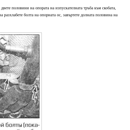
 двете половини на опората на изпускателната тръба към скобата,
а разхлабете болта на опорната ос, завъртете долната половина на