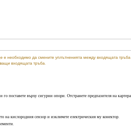
е е необходимо да смените уплътненията между входящата тръба
епващи входящата тръба.
и го поставете върху сигурни опори. Отстранете предпазителя на картера
ето на кислородния сензор и изключете електрическия му конектор.
лементи.