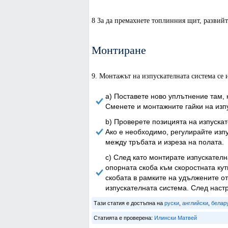
8 За да премахнете топлинния щит, развийте
Монтиране
9. Монтажът на изпускателната система се 
a) Поставете ново уплътнение там, 
Сменете и монтажните гайки на изп
b) Проверете позицията на изпускат
Ако е необходимо, регулирайте изпу
между тръбата и изреза на полата.
c) След като монтирате изпускателн
опорната скоба към скоростната ку
скобата в рамките на удължените от
изпускателната система. След настр
Тази статия е достъпна на
руски
,
английски
,
белар
Статията е проверена:
Илински Матвей