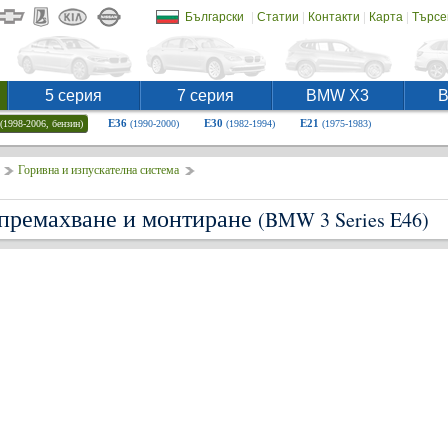
|
|
|
|
Български
Статии
Контакти
Карта
Търсе
5 серия
7 серия
BMW X3
E36
E30
E21
(1998-2006, бензин)
(1990-2000)
(1982-1994)
(1975-1983)
Горивна и изпускателна система
 премахване и монтиране
(BMW 3 Series E46)