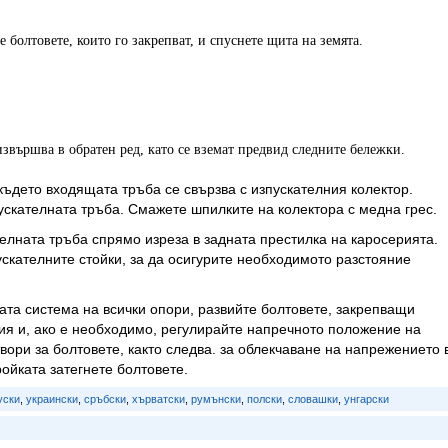
 болтовете, които го закрепват, и спуснете щита на земята.
извършва в обратен ред, като се вземат предвид следните бележки.
където входящата тръба се свързва с изпускателния колектор.
ускателната тръба. Смажете шпилките на колектора с медна грес.
елната тръба спрямо изреза в задната престилка на каросерията.
скателните стойки, за да осигурите необходимото разстояние
ата система на всички опори, развийте болтовете, закрепващи
тия и, ако е необходимо, регулирайте напречното положение на
вори за болтовете, както следва. за облекчаване на напрежението 
ойката затегнете болтовете.
уски
,
украински
,
сръбски
,
хърватски
,
румънски
,
полски
,
словашки
,
унгарски