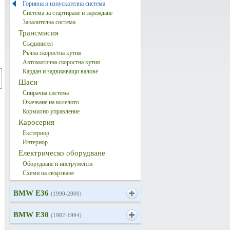
Горивна и изпускателна система
Система за стартиране и зареждане
Запалителна система
Трансмисия
Съединител
Ръчна скоростна кутия
Автоматична скоростна кутия
Кардан и задвижващи валове
Шаси
Спирачна система
Окачване на колелото
Кормилно управление
Каросерия
Екстериор
Интериор
Електрическо оборудване
Оборудване и инструменти
Схеми на свързване
BMW E36
(1990-2000)
BMW E30
(1982-1994)