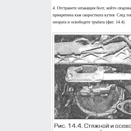
4. Отстранете опъващия болт, който свързва
прикрепена към скоростната кутия. След тов
опората и освободете тръбата (фиг. 14.4).