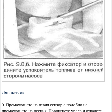
Ляв датчик
9. Премахването на левия сензор е подобно на
премахването на десния. Повдигнете уреда и откачете