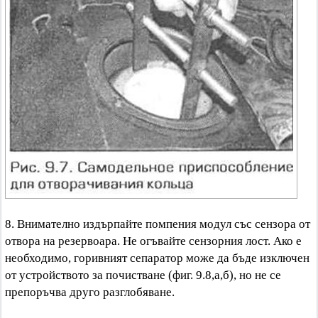
8. Внимателно издърпайте помпения модул със сензора от
отвора на резервоара. Не огъвайте сензорния лост. Ако е
необходимо, горивният сепаратор може да бъде изключен
от устройството за почистване (фиг. 9.8,а,б), но не се
препоръчва друго разглобяване.