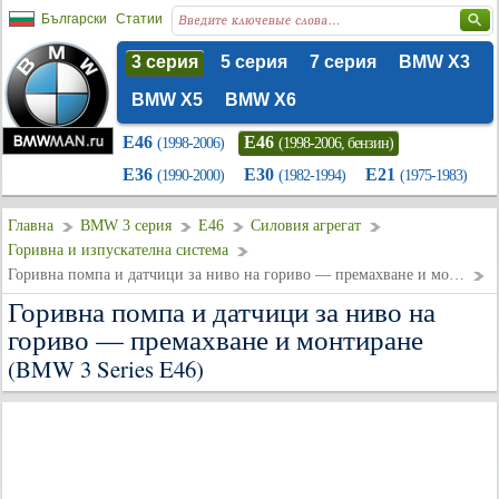
Български
Статии
3 серия
5 серия
7 серия
BMW X3
BMW X5
BMW X6
E46
E46
(1998-2006)
(1998-2006, бензин)
E36
E30
E21
(1990-2000)
(1982-1994)
(1975-1983)
Главна
BMW 3 серия
E46
Силовия агрегат
Горивна и изпускателна система
Горивна помпа и датчици за ниво на гориво — премахване и монтиране
Горивна помпа и датчици за ниво на
гориво — премахване и монтиране
(BMW 3 Series E46)