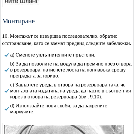
Монтиране
10. Монтажът се извършва последователно. обратно
отстраняване, като се вземат предвид следните забележки.
a) Сменете уплътнителните пръстени.
b) За да позволите на модула да премине през отвора
в резервоара, натиснете лоста на поплавъка срещу
преградата за гориво.
c) Завъртете уреда в отвора на резервоара така, че
монтажната издатина на уреда да пасне в съответния
изрез в отвора на резервоара (фиг. 9.10).
d) Използвайте нови скоби, за да закрепите
маркучите.