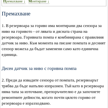
Премахване ↓
Монтиране ↓
Премахване
1. В резервоара за гориво има монтирани два сензора за
ниво на горивото - от лявата и дясната страна на
резервоара. Горивната помпа е комбинирана с правилния
датчик за ниво. Към момента на писане помпата и десният
сензор можеха да бъдат заменени само като единична
единица.
Десен датчик за ниво с горивна помпа
2. Преди да извадите сензора от помпата, резервоарът
трябва да бъде напълно изпразнен. Тъй като в резервоара
няма тапа за източване, препоръчително е да започнете
ремонтните дейности, когато почти цялото гориво от
резервоара е изразходвано.