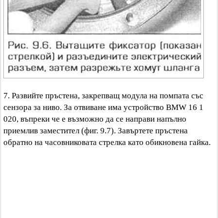
7. Развийте пръстена, закрепващ модула на помпата със
сензора за ниво. За отвиване има устройство BMW 16 1
020, въпреки че е възможно да се направи напълно
приемлив заместител (фиг. 9.7). Завъртете пръстена
обратно на часовниковата стрелка като обикновена гайка.