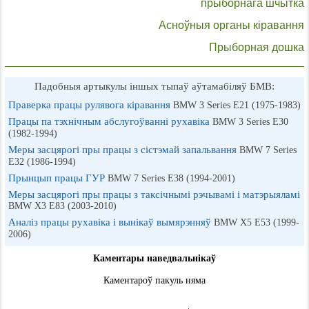
прыборнага шчытка
Асноўныя органы кіравання
Прыборная дошка
Падобныя артыкулы іншых тыпаў аўтамабіляў БМВ:
Праверка працы рулявога кіравання
BMW 3 Series E21 (1975-1983)
Працы па тэхнічным абслугоўванні рухавіка
BMW 3 Series E30
(1982-1994)
Меры засцярогі пры працы з сістэмай запальвання
BMW 7 Series
E32 (1986-1994)
Прынцып працы ГУР
BMW 7 Series E38 (1994-2001)
Меры засцярогі пры працы з таксічнымі рэчывамі і матэрыяламі
BMW X3 E83 (2003-2010)
Аналіз працы рухавіка і вынікаў вымярэнняў
BMW X5 E53 (1999-
2006)
Каментары наведвальнікаў
Каментароў пакуль няма