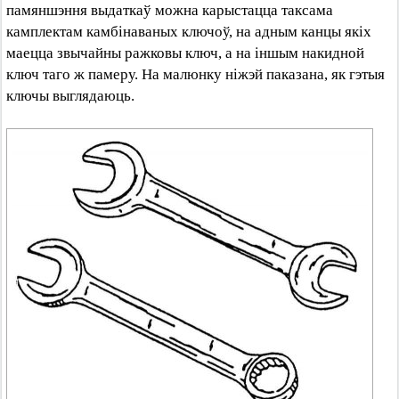
памяншэння выдаткаў можна карыстацца таксама
камплектам камбінаваных ключоў, на адным канцы якіх
маецца звычайны ражковы ключ, а на іншым накидной
ключ таго ж памеру. На малюнку ніжэй паказана, як гэтыя
ключы выглядаюць.