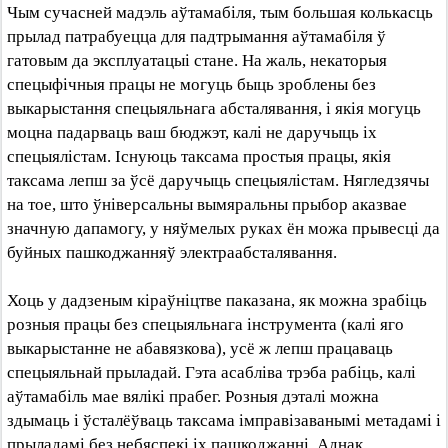
Чым сучасней мадэль аўтамабіля, тым большая колькасць
прылад патрабуецца для падтрымання аўтамабіля ў
гатовым да эксплуатацыі стане. На жаль, некаторыя
спецыфічныя працы не могуць быць зроблены без
выкарыстання спецыяльнага абсталявання, і якія могуць
моцна падарваць ваш бюджэт, калі не даручыць іх
спецыялістам. Існуюць таксама простыя працы, якія
таксама лепш за ўсё даручыць спецыялістам. Нягледзячы
на тое, што ўніверсальны вымяральны прыбор аказвае
значную дапамогу, у няўмелых руках ён можа прывесці да
буйных пашкоджанняў электраабсталявання.
Хоць у дадзеным кіраўніцтве паказана, як можна зрабіць
розныя працы без спецыяльнага інструмента (калі яго
выкарыстанне не абавязкова), усё ж лепш працаваць
спецыяльнай прыладай. Гэта асабліва трэба рабіць, калі
аўтамабіль мае вялікі прабег. Розныя дэталі можна
здымаць і ўсталёўваць таксама імправізаванымі метадамі і
прыладамі без небяспекі іх пашкоджанні. Аднак