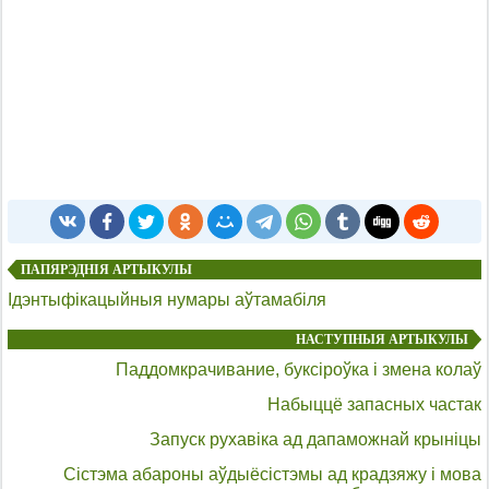
ПАПЯРЭДНІЯ АРТЫКУЛЫ
Ідэнтыфікацыйныя нумары аўтамабіля
НАСТУПНЫЯ АРТЫКУЛЫ
Паддомкрачивание, буксіроўка і змена колаў
Набыццё запасных частак
Запуск рухавіка ад дапаможнай крыніцы
Сістэма абароны аўдыёсістэмы ад крадзяжу і мова