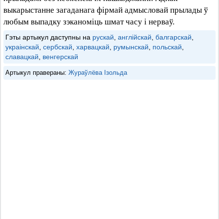
выкарыстанне загаданага фірмай адмысловай прылады ў
любым выпадку зэканоміць шмат часу і нерваў.
Гэты артыкул даступны на
рускай
,
англійскай
,
балгарскай
,
украінскай
,
сербскай
,
харвацкай
,
румынскай
,
польскай
,
славацкай
,
венгерскай
Артыкул правераны:
Жураўлёва Ізольда