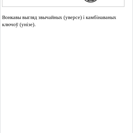
Вонкавы выгляд звычайных (уверсе) і камбінаваных
ключоў (унізе).