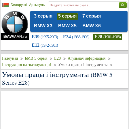
Беларускі
Артыкулы
3 серыя
5 серыя
7 серыя
BMW X3
BMW X5
BMW X6
E39
E34
E28
(1995-2003)
(1988-1996)
(1981-1988)
E12
(1972-1981)
Галоўная
БМВ 5 серыя
E28
Агульная інфармацыя
Інструкцыя па эксплуатацыі
Умовы працы і інструменты
Умовы працы і інструменты
(BMW 5
Series E28)