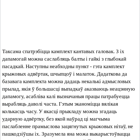
Таксама спатрэбіцца камплект кантавых галовак. З іх
дапамогай можна саслабляць балты і гайкі з глыбокай
пасадкай. Наступны неабходны пункт - гэта камплект
крыжовых адвёртак, шчыпцоў і малаток. Дадаткова да
базавага камплекта можна дадаць некалькі адмысловых
прылад, якія ў большасці выпадкаў аказваюць неацэнную
дапамогу, асабліва калі вызначаныя працы патрабуецца
вырабляць даволі часта. Гэтым эканоміцца вялікая
колькасць часу. У якасці прыкладу можна згадаць
ударную адвёртку, без якой наўрад ці магчыма
паслабленне прамыслова зацягнутых крыжовых нітаў, не
пашкодзіўшы іх. Зразумела яна можа выкарыстоўвацца