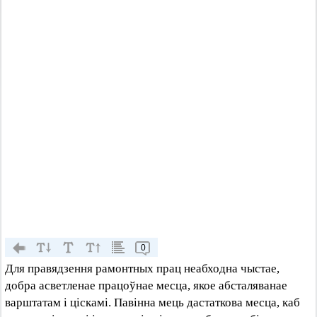
0
Для правядзення рамонтных прац неабходна чыстае,
добра асветленае працоўнае месца, якое абсталяванае
варштатам і ціскамі. Павінна мець дастаткова месца, каб