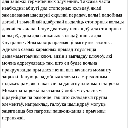
для зацяжкі герметычных злучэнняў. Таксама часта
неабходны абцугі для стопорных кольцаў, якімі
замацаваныя шасцярні скрынкі перадач, валы і падобныя
дэталі, і звычайнай адвёрткай выдаліць стопорныя кольцы
даволі складана. Існуе два тыпу шчыпцоў для стопорных
кольцаў, адны для вонкавых кольцаў, іншыя для
ўнутраных. Яны маюць прамыя ці выгнутыя захопы.
Адным з самых карысных прылад з'яўляецца
дынамаметрычны ключ, адзін з выглядаў ключоў, які
можна адрэгуляваць так, што ён будзе вольна
пракручвацца пры дасягненні вызначанага моманту
зацяжкі. Існуюць падобныя ключы са стрелочным
індыкатарам, які паказвае на дасягнуты момант зацяжкі.
Моманты зацяжкі паказаны ў любым сучасным
кіраўніцтве па рамонце, так што складаныя групы
элементаў, напрыклад, галоўка цыліндраў могуць
зацягвацца без пагрозы пашкоджання з прычыны
перацяжкі.