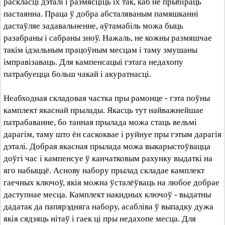
раскласці дэталі і размясціць іх так, каб не прыбіраць
пастаянна. Праца ў добра абсталяваным памяшканні
дастаўляе задавальненне, аўтамабіль можа быць
разабраны і сабраны зноў. Нажаль, не кожны размяшчае
такім ідэальным працоўным месцам і таму змушаны
імправізаваць. Для кампенсацыі гэтага недахопу
патрабуецца больш чакай і акуратнасці.
Неабходная складовая частка пры рамонце - гэта поўны
камплект якаснай прылады. Якасць тут найважнейшае
патрабаванне, бо танная прылада можа стаць вельмі
дарагім, таму што ён саскоквае і руйнуе пры гэтым дарагія
дэталі. Добрая якасная прылада можа выкарыстоўвацца
доўгі час і кампенсуе ў канчатковым рахунку выдаткі на
яго набыццё. Аснову набору прылад складае камплект
гаечных ключоў, якія можна ўсталёўваць на любое добрае
даступнае месца. Камплект накидных ключоў - выдатны
дадатак да папярэдняга набору, асабліва ў выпадку дужа
якія сядзяць нітаў і гаек ці пры недахопе месца. Для