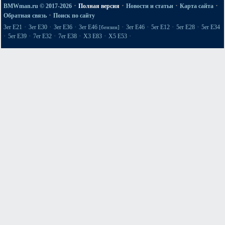
·
·
·
·
BMWman.ru © 2017-2026
Полная версия
Новости и статьи
Карта сайта
·
Обратная связь
Поиск по сайту
·
·
·
·
·
·
·
3er E21
3er E30
3er E36
3er E46
3er E46
5er E12
5er E28
5er E34
[бензин]
·
·
·
·
·
·
5er E39
7er E32
7er E38
X3 E83
X5 E53