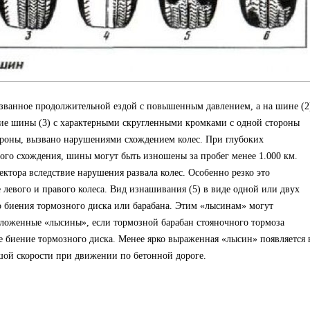
ызванное продолжительной ездой с повышенным давлением, а на шине (2
е шины (3) с характерными скругленными кромками с одной стороны
ороны, вызвано нарушениями схождением колес. При глубоких
го схождения, шины могут быть изношены за пробег менее 1.000 км.
ктора вследствие нарушения развала колес. Особенно резко это
 левого и правого колеса. Вид изнашивания (5) в виде одной или двух
 биения тормозного диска или барабана. Этим «лысинам» могут
оложенные «лысины», если тормозной барабан стояночного тормоза
 биение тормозного диска. Менее ярко выраженная «лысин» появляется 
шой скорости при движении по бетонной дороге.