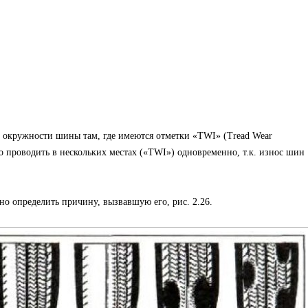
 окружности шины там, где имеются отметки «TWI» (Tread Wear
о проводить в нескольких местах («TWI») одновременно, т.к. износ шин
о определить причину, вызвавшую его, рис. 2.26.