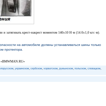
и и затягивать крест-накрест моментом 140±10 Н·м (14.0±1,0 кгс·м).
опасности на автомобиле должны устанавливаться шины только
ом протектора.
се: «BMWMAN.RU»
елорусском
,
украинском
,
сербском
,
хорватском
,
румынском
,
польском
,
словацком
,