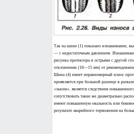
Так на шине (1) показано изнашивание, в
— с недостаточным давлением. Изнашивани
рисунка протектора и острыми с другой ст
отклонениях (10—15 мм) от рекомендованно
Шина (4) имеет неравномерный износ проте
проявляется при большой разнице в развале
«лысин», является следствием повышенного
сопутствовать такие же диаметрально расп
имеют повышенную овальность или боковое
результате аварийного торможения на боль