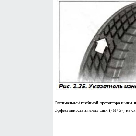
Оптимальной глубиной протектора шины явл
Эффективность зимних шин («М+S») на снег