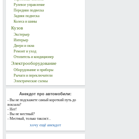
Рулевое управление
Передняя подвеска
Задняя подвеска
Колеса и шины
Кузов
Экстерьер
Интерьер
Двери и окна
Ремонт и уход
Отопитель и кондиционер
Электрооборудование
Оборудование и приборы
Рычаги и переключатели
Электрические схемы
Анекдот про автомобили:
- Вы не подскажете самый короткий путь до
вокзала?
- Нет!
- Вы не местный?
- Местный, только таксист...
хочу ещё анекдот