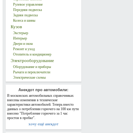
Рулевое управление
Передняя подвеска
Задняя подвеска
Колеса и шины
Кузов
Экстерьер
Интерьер
Двери и окна
Ремонт и уход
Отопитель и кондиционер
Электрооборудование
Оборудование и приборы
Рычаги и переключатели
Электрические схемы
Анекдот про автомобили:
В московских автомобильных справочниках
внесены изменения в технические
характеристики автомобилей. Теперь вместо
данных о потреблении горючего на 100 км пути
внесено "Потребление горючего за 1 час
простоя в пробке".
хочу ещё анекдот