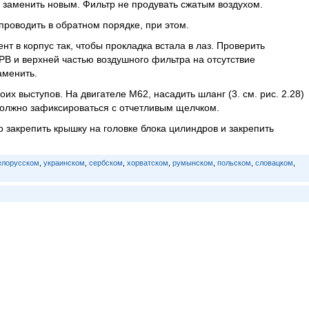
 заменить новым. Фильтр не продувать сжатым воздухом.
роводить в обратном порядке, при этом.
 в корпус так, чтобы прокладка встала в лаз. Проверить
В и верхней частью воздушного фильтра на отсутствие
аменить.
их выступов. На двигателе М62, насадить шланг (3. см. рис. 2.28)
должно зафиксироваться с отчетливым щелчком.
 закрепить крышку на головке блока цилиндров и закрепить
елорусском
,
украинском
,
сербском
,
хорватском
,
румынском
,
польском
,
словацком
,